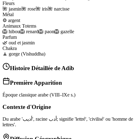
Fleurs
🌺
jasmin
🌺
rose
🌺
iris
🌺
narcisse
Métal
⚙️
argent
Animaux Totems
🦁
hibou
🦁
renard
🦁
paon
🦁
gazelle
Parfum
🌿
oud et jasmin
Chakra
🧘
gorge (Vishuddha)
Histoire Détaillée de
Adib
Première Apparition
Époque classique arabe (VIII–IXe s.)
Contexte d'Origine
Du arabe 'أديب', racine أدب; signifie 'lettré', 'civilisé' ou 'homme de
lettres'.
Diffusion Géographique