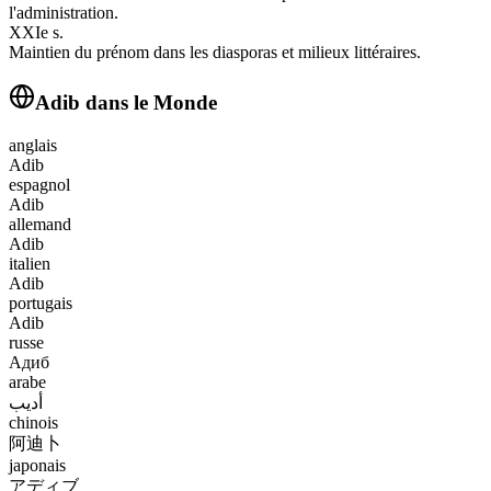
l'administration.
XXIe s.
Maintien du prénom dans les diasporas et milieux littéraires.
Adib
dans le Monde
anglais
Adib
espagnol
Adib
allemand
Adib
italien
Adib
portugais
Adib
russe
Адиб
arabe
أديب
chinois
阿迪卜
japonais
アディブ