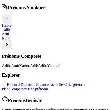
Prénoms Similaires
Habib
Talib
Adil
Nabil
Prénoms Composés
Adib-Amir
Karim-Adib
Adib-Youssef
Explorer
← Retour à l'accueil
Tendances actuelles
Quiz prénom
idéal
Comparateur de prénoms
PrenomsGenie.fr
Guide complet des prénoms : découvrez leurs significations, origines