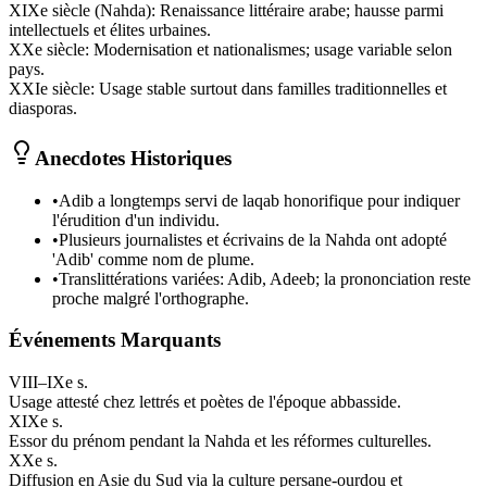
XIXe siècle (Nahda)
:
Renaissance littéraire arabe; hausse parmi
intellectuels et élites urbaines.
XXe siècle
:
Modernisation et nationalismes; usage variable selon
pays.
XXIe siècle
:
Usage stable surtout dans familles traditionnelles et
diasporas.
Anecdotes Historiques
•
Adib a longtemps servi de laqab honorifique pour indiquer
l'érudition d'un individu.
•
Plusieurs journalistes et écrivains de la Nahda ont adopté
'Adib' comme nom de plume.
•
Translittérations variées: Adib, Adeeb; la prononciation reste
proche malgré l'orthographe.
Événements Marquants
VIII–IXe s.
Usage attesté chez lettrés et poètes de l'époque abbasside.
XIXe s.
Essor du prénom pendant la Nahda et les réformes culturelles.
XXe s.
Diffusion en Asie du Sud via la culture persane-ourdou et