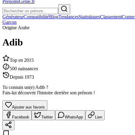
PrenomsGenie.fr
Générateur
Compatibilité
Blog
Tendances
Statistiques
Classement
Conne
Garçon
Origine
Arabe
Adib
Top en
2015
500
naissances
Depuis
1973
Tu connais un(e)
Adib
?
Fais-lui découvrir l'histoire derrière son prénom !
Ajouter aux favoris
Facebook
Twitter
WhatsApp
Lien