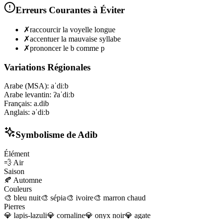
Erreurs Courantes à Éviter
✗
raccourcir la voyelle longue
✗
accentuer la mauvaise syllabe
✗
prononcer le b comme p
Variations Régionales
Arabe (MSA)
:
aˈdiːb
Arabe levantin
:
ʔaˈdiːb
Français
:
a.dib
Anglais
:
əˈdiːb
Symbolisme de
Adib
Élément
💨
Air
Saison
🍂
Automne
Couleurs
🎨
bleu nuit
🎨
sépia
🎨
ivoire
🎨
marron chaud
Pierres
💎
lapis-lazuli
💎
cornaline
💎
onyx noir
💎
agate