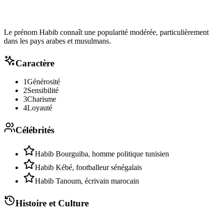
Le prénom Habib connaît une popularité modérée, particulièrement
dans les pays arabes et musulmans.
Caractère
1
Générosité
2
Sensibilité
3
Charisme
4
Loyauté
Célébrités
Habib Bourguiba, homme politique tunisien
Habib Kébé, footballeur sénégalais
Habib Tanoum, écrivain marocain
Histoire et Culture