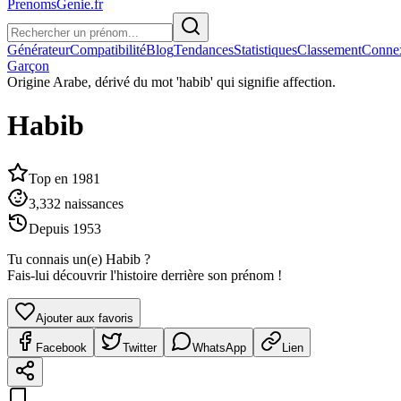
PrenomsGenie.fr
Générateur
Compatibilité
Blog
Tendances
Statistiques
Classement
Conne
Garçon
Origine
Arabe, dérivé du mot 'habib' qui signifie affection.
Habib
Top en
1981
3,332
naissances
Depuis
1953
Tu connais un(e)
Habib
?
Fais-lui découvrir l'histoire derrière son prénom !
Ajouter aux favoris
Facebook
Twitter
WhatsApp
Lien