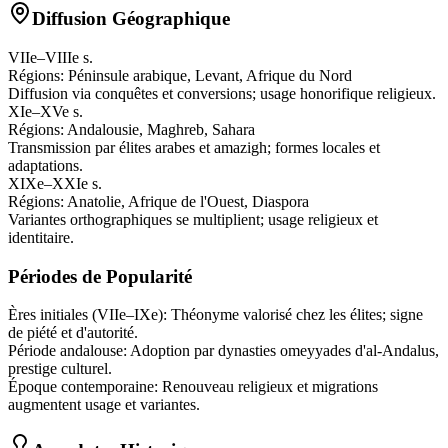
Diffusion Géographique
VIIe–VIIIe s.
Régions:
Péninsule arabique, Levant, Afrique du Nord
Diffusion via conquêtes et conversions; usage honorifique religieux.
XIe–XVe s.
Régions:
Andalousie, Maghreb, Sahara
Transmission par élites arabes et amazigh; formes locales et
adaptations.
XIXe–XXIe s.
Régions:
Anatolie, Afrique de l'Ouest, Diaspora
Variantes orthographiques se multiplient; usage religieux et
identitaire.
Périodes de Popularité
Ères initiales (VIIe–IXe)
:
Théonyme valorisé chez les élites; signe
de piété et d'autorité.
Période andalouse
:
Adoption par dynasties omeyyades d'al‑Andalus,
prestige culturel.
Époque contemporaine
:
Renouveau religieux et migrations
augmentent usage et variantes.