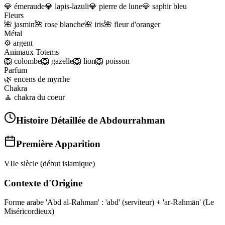
💎
émeraude
💎
lapis-lazuli
💎
pierre de lune
💎
saphir bleu
Fleurs
🌺
jasmin
🌺
rose blanche
🌺
iris
🌺
fleur d'oranger
Métal
⚙️
argent
Animaux Totems
🦁
colombe
🦁
gazelle
🦁
lion
🦁
poisson
Parfum
🌿
encens de myrrhe
Chakra
🧘
chakra du coeur
Histoire Détaillée de
Abdourrahman
Première Apparition
VIIe siècle (début islamique)
Contexte d'Origine
Forme arabe 'Abd al‑Rahman' : 'abd' (serviteur) + 'ar‑Rahmān' (Le
Miséricordieux)