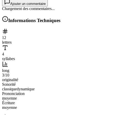
Ajouter un commentaire
Chargement des commentaires...
Informations Techniques
12
lettres
4
syllabes
long
3
/10
originalité
Sonorité
classique
dynamique
Prononciation
moyenne
Écriture
moyenne