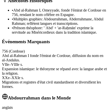
Anecdotes Historiques
•
Abd al‑Rahman I, Omeyyade, fonde l'émirat de Cordoue en
756, rendant le nom célèbre en Espagne.
•
Multiples graphies: Abdourrahman, Abderrahmane, Abdul
Rahman; reflètent langues et transcriptions.
•
Prénom théophore: 'ʿAbd' + 'ar‑Raḥmān' exprime la
servitude au Miséricordieux dans la tradition islamique.
Événements Marquants
756 (Cordoue)
Abd al‑Rahman I fonde l'émirat de Cordoue, diffusion du nom en
al‑Andalus.
VIIe–VIIIe s.
Expansion islamique: le théonyme se répand avec la langue arabe et
la religion.
XXe–XXIe s.
Migrations et registres d'état civil standardisent et diversifient les
formes.
Abdourrahman
dans le Monde
anglais