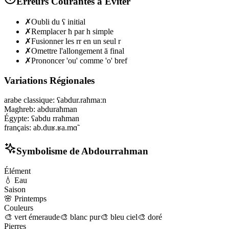
Erreurs Courantes à Éviter
✗
Oubli du ʕ initial
✗
Remplacer ħ par h simple
✗
Fusionner les rr en un seul r
✗
Omettre l'allongement ā final
✗
Prononcer 'ou' comme 'o' bref
Variations Régionales
arabe classique
:
ʕabdur.raħmaːn
Maghreb
:
abduraħman
Égypte
:
ʕabdu rraħman
français
:
ab.duʁ.ʁa.mɑ̃
Symbolisme de
Abdourrahman
Élément
💧
Eau
Saison
🌸
Printemps
Couleurs
🎨
vert émeraude
🎨
blanc pur
🎨
bleu ciel
🎨
doré
Pierres