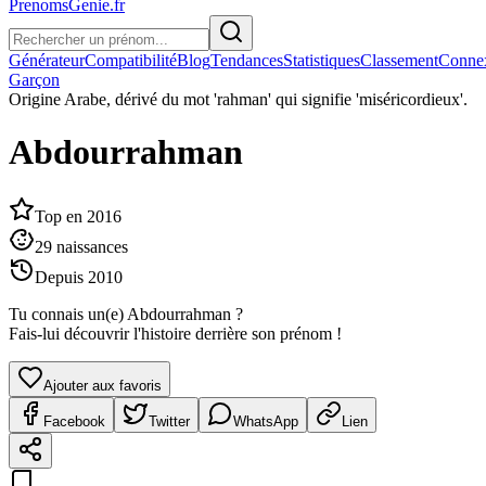
PrenomsGenie.fr
Générateur
Compatibilité
Blog
Tendances
Statistiques
Classement
Conne
Garçon
Origine
Arabe, dérivé du mot 'rahman' qui signifie 'miséricordieux'.
Abdourrahman
Top en
2016
29
naissances
Depuis
2010
Tu connais un(e)
Abdourrahman
?
Fais-lui découvrir l'histoire derrière son prénom !
Ajouter aux favoris
Facebook
Twitter
WhatsApp
Lien