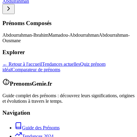
Abdulrahman
Prénoms Composés
Abdourrahman-Ibrahim
Mamadou-Abdourrahman
Abdourrahman-
Ousmane
Explorer
← Retour à l'accueil
Tendances actuelles
Quiz prénom
idéal
Comparateur de prénoms
PrenomsGenie.fr
Guide complet des prénoms : découvrez leurs significations, origines
et évolutions à travers le temps.
Navigation
Guide des Prénoms
Tendances 2024