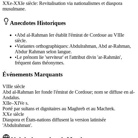
XXe-XXIe siècle
:
Revitalisation via nationalismes et diaspora
musulmane.
Anecdotes Historiques
•
Abd al-Rahman Ier établit l'émirat de Cordoue au VIIIe
siècle.
•
Variantes orthographiques: Abdulrahman, Abd ar-Rahman,
Abdur Rahman selon langue.
•
Le prénom lie 'serviteur' et l'attribut divin 'ar-Rahmān',
fréquent dans théonymes.
Événements Marquants
VIIIe siècle
Abd al-Rahman Ier fonde l'émirat de Cordoue; nom se diffuse en al-
Andalus.
XIIe–XIVe s.
Porté par sultans et dignitaires au Maghreb et au Machrek.
XXe siècle
Diaspora et États-nations diffusent la version latinisée
'Abdulrahman'.