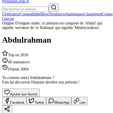
PrenomsGenie.fr
Générateur
Compatibilité
Blog
Tendances
Statistiques
Classement
Conne
Garçon
Origine
D'origine arabe, ce prénom est composé de 'Abdul' qui
signifie 'serviteur de' et 'Rahman' qui signifie 'Miséricordieux'.
Abdulrahman
Top en
2018
60
naissances
Depuis
2004
Tu connais un(e)
Abdulrahman
?
Fais-lui découvrir l'histoire derrière son prénom !
Ajouter aux favoris
Facebook
Twitter
WhatsApp
Lien