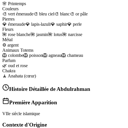
🌸
Printemps
Couleurs
🎨
vert émeraude
🎨
bleu ciel
🎨
blanc
🎨
or pâle
Pierres
💎
émeraude
💎
lapis-lazuli
💎
saphir
💎
perle
Fleurs
🌺
rose blanche
🌺
jasmin
🌺
lotus
🌺
narcisse
Métal
⚙️
argent
Animaux Totems
🦁
colombe
🦁
poisson
🦁
agneau
🦁
chameau
Parfum
🌿
oud et rose
Chakra
🧘
Anahata (cœur)
Histoire Détaillée de
Abdulrahman
Première Apparition
VIIe siècle islamique
Contexte d'Origine