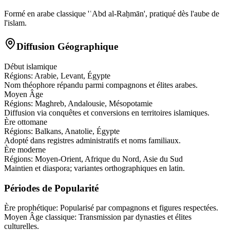
Formé en arabe classique 'ʿAbd al-Raḥmān', pratiqué dès l'aube de
l'islam.
Diffusion Géographique
Début islamique
Régions:
Arabie, Levant, Égypte
Nom théophore répandu parmi compagnons et élites arabes.
Moyen Âge
Régions:
Maghreb, Andalousie, Mésopotamie
Diffusion via conquêtes et conversions en territoires islamiques.
Ère ottomane
Régions:
Balkans, Anatolie, Égypte
Adopté dans registres administratifs et noms familiaux.
Ère moderne
Régions:
Moyen-Orient, Afrique du Nord, Asie du Sud
Maintien et diaspora; variantes orthographiques en latin.
Périodes de Popularité
Ère prophétique
:
Popularisé par compagnons et figures respectées.
Moyen Âge classique
:
Transmission par dynasties et élites
culturelles.