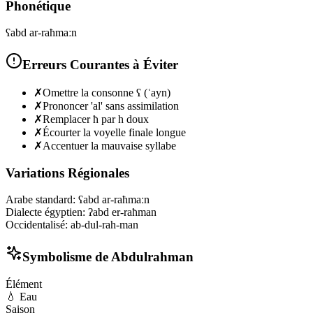
Phonétique
ʕabd ar-raħmaːn
Erreurs Courantes à Éviter
✗
Omettre la consonne ʕ (ʿayn)
✗
Prononcer 'al' sans assimilation
✗
Remplacer ħ par h doux
✗
Écourter la voyelle finale longue
✗
Accentuer la mauvaise syllabe
Variations Régionales
Arabe standard
:
ʕabd ar-raħmaːn
Dialecte égyptien
:
ʔabd er-raħman
Occidentalisé
:
ab-dul-rah-man
Symbolisme de
Abdulrahman
Élément
💧
Eau
Saison