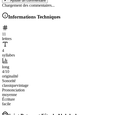
Ajouter un commentaire
Chargement des commentaires...
Informations Techniques
11
lettres
4
syllabes
long
4
/10
originalité
Sonorité
classique
vintage
Prononciation
moyenne
Écriture
facile