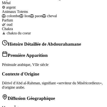
Métal
⚙️
argent
Animaux Totems
🦁
colombe
🦁
lion
🦁
paon
🦁
cheval
Parfum
🌿
oud
Chakra
🧘
chakra du coeur
Histoire Détaillée de
Abdourahamane
Première Apparition
Péninsule arabique, VIIe siècle
Contexte d'Origine
Dérivé d'Abd al-Rahman, signifiant «serviteur du Miséricordieux»,
d'origine arabe.
Diffusion Géographique