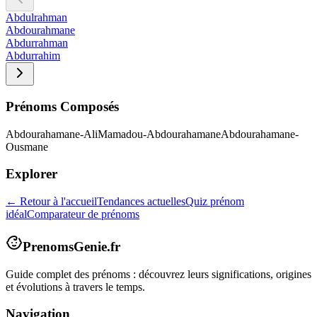
Abdulrahman
Abdourahmane
Abdurrahman
Abdurrahim
Prénoms Composés
Abdourahamane-Ali
Mamadou-Abdourahamane
Abdourahamane-
Ousmane
Explorer
← Retour à l'accueil
Tendances actuelles
Quiz prénom
idéal
Comparateur de prénoms
PrenomsGenie.fr
Guide complet des prénoms : découvrez leurs significations, origines
et évolutions à travers le temps.
Navigation