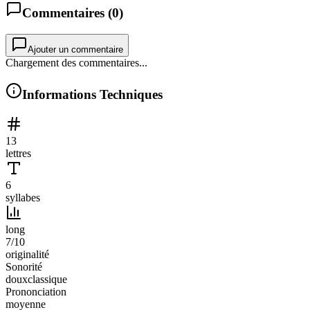
Commentaires (
0
)
Ajouter un commentaire
Chargement des commentaires...
Informations Techniques
13
lettres
6
syllabes
long
7
/10
originalité
Sonorité
doux
classique
Prononciation
moyenne