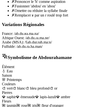
✗
Prononcer le 'h' comme aspiration
✗
Fusionner 'abdou' en 'abou'
✗
Omettre ou réduire la syllabe finale
✗
Remplacer ʁ par un r roulé trop fort
Variations Régionales
France
:
/ab.du.ʁa.ma.nə/
Afrique Ouest
:
/ab.du.ɾa.ma.ne/
Arabe (MSA)
:
/ʕab.dur.raħ.maːn/
Fulfulde
:
/ab.du.ra.ha.man/
Symbolisme de
Abdourahamane
Élément
💧
Eau
Saison
🌸
Printemps
Couleurs
🎨
vert
🎨
blanc
🎨
bleu profond
🎨
or
Pierres
💎
saphir
💎
émeraude
💎
lapis-lazuli
💎
ambre
Fleurs
🌺
jasmin
🌺
rose
🌺
iris
🌺
fleur d'oranger