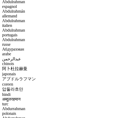
Abdulrahman
espagnol
Abdulrahmán
allemand
Abdulrahman
italien
Abdulrahman
portugais
Abdulrahman
russe
Абдурахман
arabe
عبدالرحمن
chinois
阿卜杜拉赫曼
japonais
アブドルラフマン
coreen
압둘라흐만
hindi
अब्दुलरहमान
turc
Abdurrahman
polonais