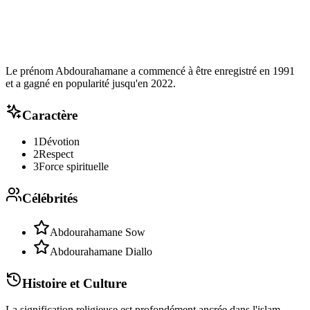
Le prénom Abdourahamane a commencé à être enregistré en 1991
et a gagné en popularité jusqu'en 2022.
Caractère
1
Dévotion
2
Respect
3
Force spirituelle
Célébrités
Abdourahamane Sow
Abdourahamane Diallo
Histoire et Culture
La signification religieuse est profondément ancrée dans l'islam,