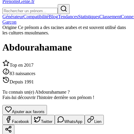
PrenomsGenie.fr
Générateur
Compatibilité
Blog
Tendances
Statistiques
Classement
Conne
Garçon
Origine
Ce prénom a des racines arabes et est souvent utilisé dans
les cultures musulmanes.
Abdourahamane
Top en
2017
83
naissances
Depuis
1991
Tu connais un(e)
Abdourahamane
?
Fais-lui découvrir l'histoire derrière son prénom !
Ajouter aux favoris
Facebook
Twitter
WhatsApp
Lien