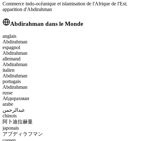
Commerce indo-océanique et islamisation de l'Afrique de l'Est;
apparition d'Abdirahman
Abdirahman
dans le Monde
anglais
Abdirahman
espagnol
Abdirahman
allemand
Abdirahman
italien
Abdirahman
portugais
Abdirahman
russe
Абдирахман
arabe
عبدالرحمن
chinois
阿卜迪拉赫曼
japonais
アブディラフマン
coreen