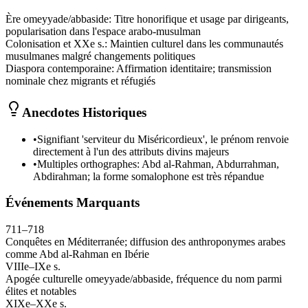
Ère omeyyade/abbaside
:
Titre honorifique et usage par dirigeants,
popularisation dans l'espace arabo-musulman
Colonisation et XXe s.
:
Maintien culturel dans les communautés
musulmanes malgré changements politiques
Diaspora contemporaine
:
Affirmation identitaire; transmission
nominale chez migrants et réfugiés
Anecdotes Historiques
•
Signifiant 'serviteur du Miséricordieux', le prénom renvoie
directement à l'un des attributs divins majeurs
•
Multiples orthographes: Abd al-Rahman, Abdurrahman,
Abdirahman; la forme somalophone est très répandue
Événements Marquants
711–718
Conquêtes en Méditerranée; diffusion des anthroponymes arabes
comme Abd al-Rahman en Ibérie
VIIIe–IXe s.
Apogée culturelle omeyyade/abbaside, fréquence du nom parmi
élites et notables
XIXe–XXe s.