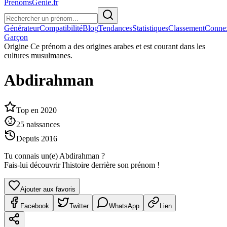
PrenomsGenie.fr
Générateur
Compatibilité
Blog
Tendances
Statistiques
Classement
Conne
Garçon
Origine
Ce prénom a des origines arabes et est courant dans les
cultures musulmanes.
Abdirahman
Top en
2020
25
naissances
Depuis
2016
Tu connais un(e)
Abdirahman
?
Fais-lui découvrir l'histoire derrière son prénom !
Ajouter aux favoris
Facebook
Twitter
WhatsApp
Lien