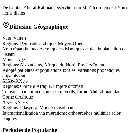
De l'arabe 'Abd al-Rahman', «serviteur du Miséricordieux», lié aux
noms divins
Diffusion Géographique
VIIe–VIIIe s.
Régions:
Péninsule arabique, Moyen-Orient
Nom répandu lors des conquêtes islamiques et de l'implantation de
l'Islam
Moyen Âge
Régions:
Al-Andalus, Afrique du Nord, Proche-Orient
Adopté par élites et populations locales, variations phonétiques
apparaissent
XIXe–XXe s.
Régions:
Corne d'Afrique, Empire ottoman
Transmis par commerçants et convertis; forme Abdirahman dans la
Corne d'Afrique
XXe–XXIe s.
Régions:
Diaspora, Monde musulman
Internationalisation via migrations; orthographes multiples selon
langues
Périodes de Popularité