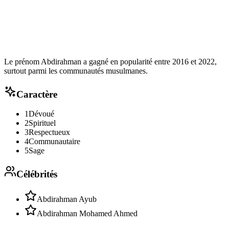
Le prénom Abdirahman a gagné en popularité entre 2016 et 2022,
surtout parmi les communautés musulmanes.
Caractère
1
Dévoué
2
Spirituel
3
Respectueux
4
Communautaire
5
Sage
Célébrités
Abdirahman Ayub
Abdirahman Mohamed Ahmed