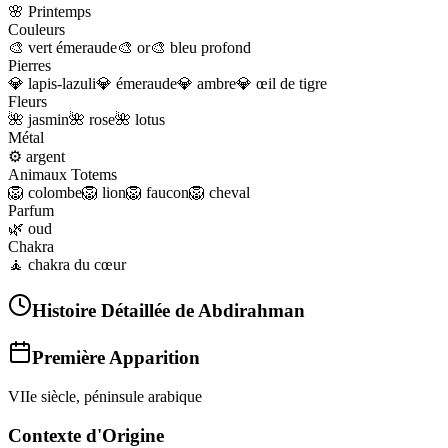
🌸
Printemps
Couleurs
🎨
vert émeraude
🎨
or
🎨
bleu profond
Pierres
💎
lapis-lazuli
💎
émeraude
💎
ambre
💎
œil de tigre
Fleurs
🌺
jasmin
🌺
rose
🌺
lotus
Métal
⚙️
argent
Animaux Totems
🦁
colombe
🦁
lion
🦁
faucon
🦁
cheval
Parfum
🌿
oud
Chakra
🧘
chakra du cœur
Histoire Détaillée de
Abdirahman
Première Apparition
VIIe siècle, péninsule arabique
Contexte d'Origine