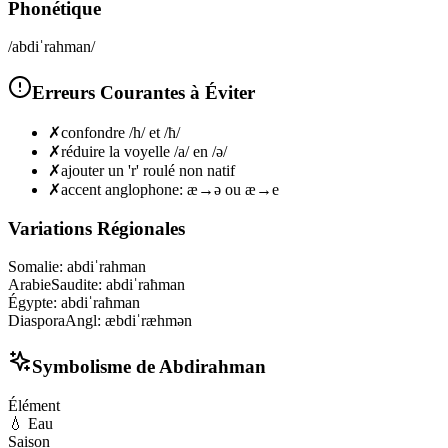
Phonétique
/abdiˈrahman/
Erreurs Courantes à Éviter
✗
confondre /h/ et /ħ/
✗
réduire la voyelle /a/ en /ə/
✗
ajouter un 'r' roulé non natif
✗
accent anglophone: æ→ə ou æ→e
Variations Régionales
Somalie
:
abdiˈrahman
ArabieSaudite
:
abdiˈraħman
Égypte
:
abdiˈraħman
DiasporaAngl
:
æbdiˈræhmən
Symbolisme de
Abdirahman
Élément
💧
Eau
Saison