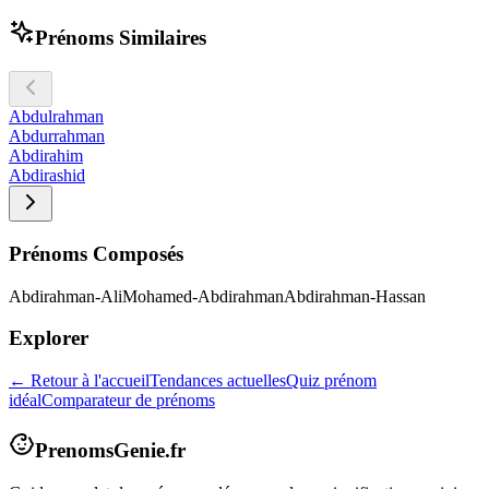
Prénoms Similaires
Abdulrahman
Abdurrahman
Abdirahim
Abdirashid
Prénoms Composés
Abdirahman-Ali
Mohamed-Abdirahman
Abdirahman-Hassan
Explorer
← Retour à l'accueil
Tendances actuelles
Quiz prénom
idéal
Comparateur de prénoms
PrenomsGenie.fr