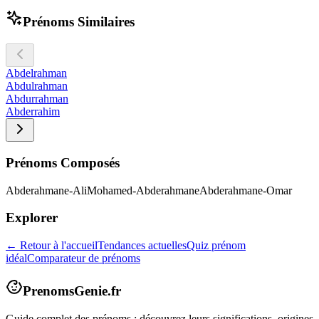
Prénoms Similaires
Abdelrahman
Abdulrahman
Abdurrahman
Abderrahim
Prénoms Composés
Abderahmane-Ali
Mohamed-Abderahmane
Abderahmane-Omar
Explorer
← Retour à l'accueil
Tendances actuelles
Quiz prénom
idéal
Comparateur de prénoms
PrenomsGenie.fr
Guide complet des prénoms : découvrez leurs significations, origines