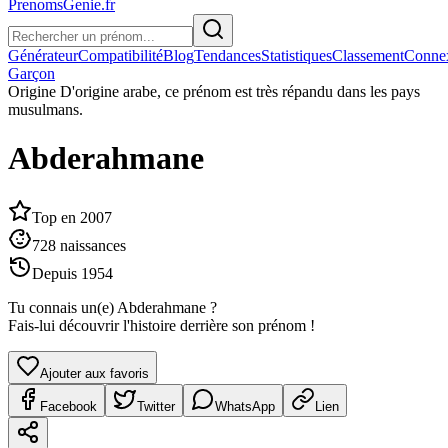
PrenomsGenie.fr
Générateur
Compatibilité
Blog
Tendances
Statistiques
Classement
Conne
Garçon
Origine
D'origine arabe, ce prénom est très répandu dans les pays
musulmans.
Abderahmane
Top en
2007
728
naissances
Depuis
1954
Tu connais un(e)
Abderahmane
?
Fais-lui découvrir l'histoire derrière son prénom !
Ajouter aux favoris
Facebook
Twitter
WhatsApp
Lien