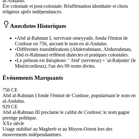
al‑Andalus.
Ère coloniale et post-coloniale
:
Réaffirmation identitaire et choix
religieux après indépendances.
Anecdotes Historiques
•
Abd al‑Rahman I, survivant omeyyade, fonda l'émirat de
Cordoue en 756, ancrant le nom en al‑Andalus.
•
Différentes translittérations (Abderrahmane, Abdurrahman,
Abd er‑Rahman) reflètent dialectes et pratiques coloniales.
•
Le prénom est théophore: 'ʿAbd' (serviteur) + 'al‑Raḥmān' (le
Miséricordieux), l'un des 99 noms divins.
Événements Marquants
756 CE
Abd al‑Rahman I fonde l'émirat de Cordoue, popularisant le nom en
al‑Andalus.
929 CE
Abd al‑Rahman III proclame le califat de Cordoue; le nom gagne
prestige politique.
XXe siècle
Usage stabilisé au Maghreb et au Moyen‑Orient lors des
mouvements indépendantistes.