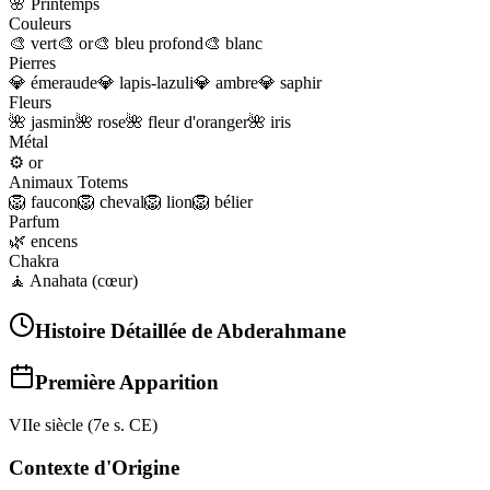
🌸
Printemps
Couleurs
🎨
vert
🎨
or
🎨
bleu profond
🎨
blanc
Pierres
💎
émeraude
💎
lapis-lazuli
💎
ambre
💎
saphir
Fleurs
🌺
jasmin
🌺
rose
🌺
fleur d'oranger
🌺
iris
Métal
⚙️
or
Animaux Totems
🦁
faucon
🦁
cheval
🦁
lion
🦁
bélier
Parfum
🌿
encens
Chakra
🧘
Anahata (cœur)
Histoire Détaillée de
Abderahmane
Première Apparition
VIIe siècle (7e s. CE)
Contexte d'Origine