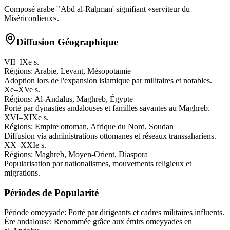
Composé arabe 'ʿAbd al-Raḥmān' signifiant «serviteur du
Miséricordieux».
Diffusion Géographique
VII–IXe s.
Régions:
Arabie, Levant, Mésopotamie
Adoption lors de l'expansion islamique par militaires et notables.
Xe–XVe s.
Régions:
Al-Andalus, Maghreb, Égypte
Porté par dynasties andalouses et familles savantes au Maghreb.
XVI–XIXe s.
Régions:
Empire ottoman, Afrique du Nord, Soudan
Diffusion via administrations ottomanes et réseaux transsahariens.
XX–XXIe s.
Régions:
Maghreb, Moyen-Orient, Diaspora
Popularisation par nationalismes, mouvements religieux et
migrations.
Périodes de Popularité
Période omeyyade
:
Porté par dirigeants et cadres militaires influents.
Ère andalouse
:
Renommée grâce aux émirs omeyyades en