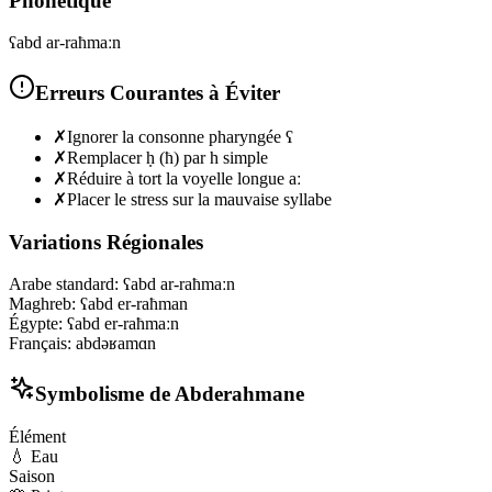
Phonétique
ʕabd ar-raħmaːn
Erreurs Courantes à Éviter
✗
Ignorer la consonne pharyngée ʕ
✗
Remplacer ḥ (ħ) par h simple
✗
Réduire à tort la voyelle longue aː
✗
Placer le stress sur la mauvaise syllabe
Variations Régionales
Arabe standard
:
ʕabd ar-raħmaːn
Maghreb
:
ʕabd er-raħman
Égypte
:
ʕabd er-raħmaːn
Français
:
abdəʁamɑn
Symbolisme de
Abderahmane
Élément
💧
Eau
Saison