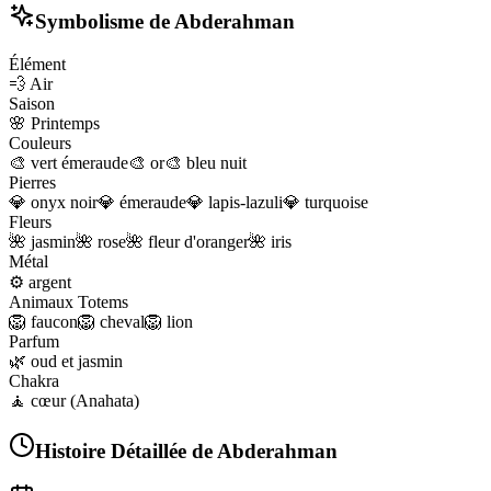
Symbolisme de
Abderahman
Élément
💨
Air
Saison
🌸
Printemps
Couleurs
🎨
vert émeraude
🎨
or
🎨
bleu nuit
Pierres
💎
onyx noir
💎
émeraude
💎
lapis-lazuli
💎
turquoise
Fleurs
🌺
jasmin
🌺
rose
🌺
fleur d'oranger
🌺
iris
Métal
⚙️
argent
Animaux Totems
🦁
faucon
🦁
cheval
🦁
lion
Parfum
🌿
oud et jasmin
Chakra
🧘
cœur (Anahata)
Histoire Détaillée de
Abderahman