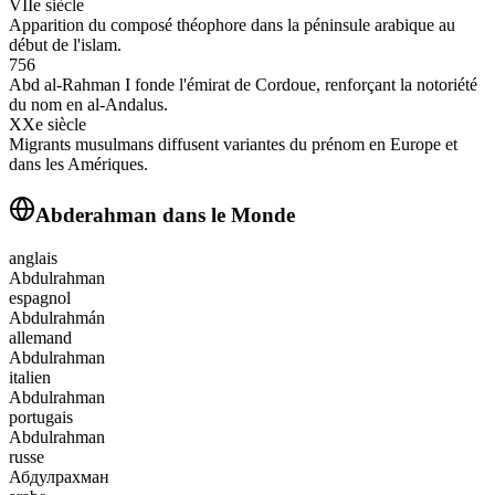
VIIe siècle
Apparition du composé théophore dans la péninsule arabique au
début de l'islam.
756
Abd al‑Rahman I fonde l'émirat de Cordoue, renforçant la notoriété
du nom en al‑Andalus.
XXe siècle
Migrants musulmans diffusent variantes du prénom en Europe et
dans les Amériques.
Abderahman
dans le Monde
anglais
Abdulrahman
espagnol
Abdulrahmán
allemand
Abdulrahman
italien
Abdulrahman
portugais
Abdulrahman
russe
Абдулрахман