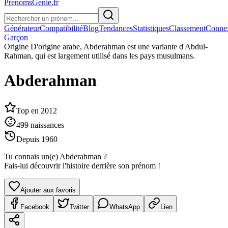
PrenomsGenie.fr
Générateur
Compatibilité
Blog
Tendances
Statistiques
Classement
Conne
Garçon
Origine
D'origine arabe, Abderahman est une variante d'Abdul-
Rahman, qui est largement utilisé dans les pays musulmans.
Abderahman
Top en
2012
499
naissances
Depuis
1960
Tu connais un(e)
Abderahman
?
Fais-lui découvrir l'histoire derrière son prénom !
Ajouter aux favoris
Facebook
Twitter
WhatsApp
Lien