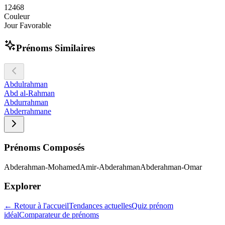
1
2
4
6
8
Couleur
Jour Favorable
Prénoms Similaires
Abdulrahman
Abd al-Rahman
Abdurrahman
Abderrahmane
Prénoms Composés
Abderahman-Mohamed
Amir-Abderahman
Abderahman-Omar
Explorer
← Retour à l'accueil
Tendances actuelles
Quiz prénom
idéal
Comparateur de prénoms