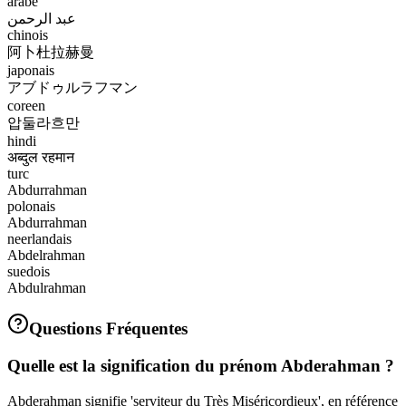
arabe
عبد الرحمن
chinois
阿卜杜拉赫曼
japonais
アブドゥルラフマン
coreen
압둘라흐만
hindi
अब्दुल रहमान
turc
Abdurrahman
polonais
Abdurrahman
neerlandais
Abdelrahman
suedois
Abdulrahman
Questions Fréquentes
Quelle est la signification du prénom Abderahman ?
Abderahman signifie 'serviteur du Très Miséricordieux', en référence