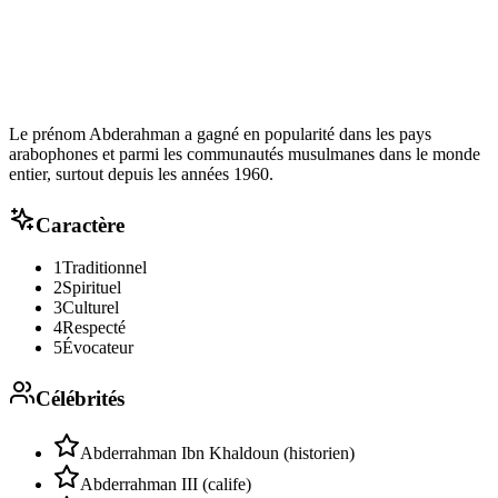
Le prénom Abderahman a gagné en popularité dans les pays
arabophones et parmi les communautés musulmanes dans le monde
entier, surtout depuis les années 1960.
Caractère
1
Traditionnel
2
Spirituel
3
Culturel
4
Respecté
5
Évocateur
Célébrités
Abderrahman Ibn Khaldoun (historien)
Abderrahman III (calife)