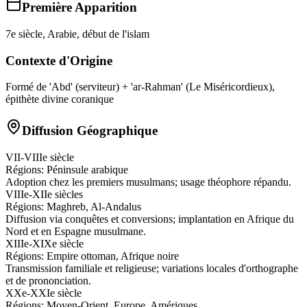
Première Apparition
7e siècle, Arabie, début de l'islam
Contexte d'Origine
Formé de 'Abd' (serviteur) + 'ar‑Rahman' (Le Miséricordieux),
épithète divine coranique
Diffusion Géographique
VII-VIIIe siècle
Régions:
Péninsule arabique
Adoption chez les premiers musulmans; usage théophore répandu.
VIIIe-XIIe siècles
Régions:
Maghreb, Al-Andalus
Diffusion via conquêtes et conversions; implantation en Afrique du
Nord et en Espagne musulmane.
XIIIe-XIXe siècle
Régions:
Empire ottoman, Afrique noire
Transmission familiale et religieuse; variations locales d'orthographe
et de prononciation.
XXe-XXIe siècle
Régions:
Moyen-Orient, Europe, Amériques