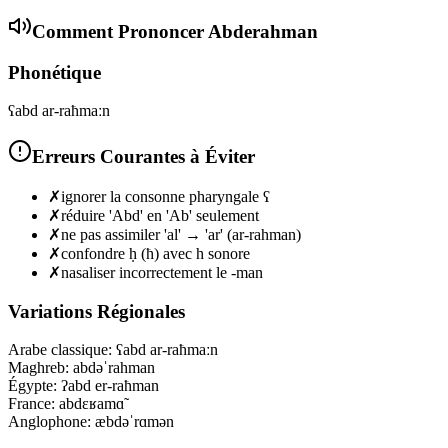
Comment Prononcer
Abderahman
Phonétique
ʕabd ar-raħmaːn
Erreurs Courantes à Éviter
✗
ignorer la consonne pharyngale ʕ
✗
réduire 'Abd' en 'Ab' seulement
✗
ne pas assimiler 'al' → 'ar' (ar-rahman)
✗
confondre ḥ (ħ) avec h sonore
✗
nasaliser incorrectement le -man
Variations Régionales
Arabe classique
:
ʕabd ar-raħmaːn
Maghreb
:
abdəˈrahman
Égypte
:
ʔabd er-raħman
France
:
abdɛʁamɑ̃
Anglophone
:
æbdəˈrɑmən