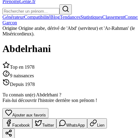
PrenomsGenie.fr
Générateur
Compatibilité
Blog
Tendances
Statistiques
Classement
Conne
Garçon
Origine
Origine arabe, dérivé de 'Abd' (serviteur) et 'Ar-Rahman' (le
Miséricordieux).
Abdelrhani
Top en
1978
9
naissances
Depuis
1978
Tu connais un(e)
Abdelrhani
?
Fais-lui découvrir l'histoire derrière son prénom !
Ajouter aux favoris
Facebook
Twitter
WhatsApp
Lien