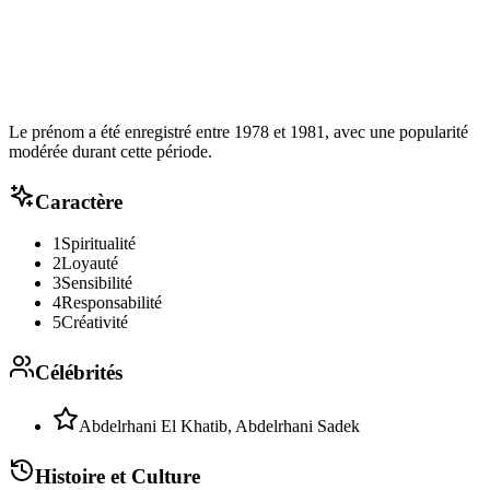
Le prénom a été enregistré entre 1978 et 1981, avec une popularité
modérée durant cette période.
Caractère
1
Spiritualité
2
Loyauté
3
Sensibilité
4
Responsabilité
5
Créativité
Célébrités
Abdelrhani El Khatib, Abdelrhani Sadek
Histoire et Culture