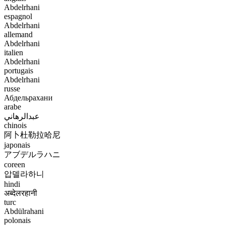
Abdelrhani
espagnol
Abdelrhani
allemand
Abdelrhani
italien
Abdelrhani
portugais
Abdelrhani
russe
Абдельрахани
arabe
عبدالرهاني
chinois
阿卜杜勒拉哈尼
japonais
アブデルラハニ
coreen
압델라하니
hindi
अब्देलरहानी
turc
Abdülrahani
polonais