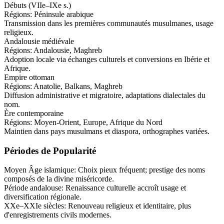
Débuts (VIIe–IXe s.)
Régions:
Péninsule arabique
Transmission dans les premières communautés musulmanes, usage
religieux.
Andalousie médiévale
Régions:
Andalousie, Maghreb
Adoption locale via échanges culturels et conversions en Ibérie et
Afrique.
Empire ottoman
Régions:
Anatolie, Balkans, Maghreb
Diffusion administrative et migratoire, adaptations dialectales du
nom.
Ère contemporaine
Régions:
Moyen-Orient, Europe, Afrique du Nord
Maintien dans pays musulmans et diaspora, orthographes variées.
Périodes de Popularité
Moyen Âge islamique
:
Choix pieux fréquent; prestige des noms
composés de la divine miséricorde.
Période andalouse
:
Renaissance culturelle accroît usage et
diversification régionale.
XXe–XXIe siècles
:
Renouveau religieux et identitaire, plus
d'enregistrements civils modernes.