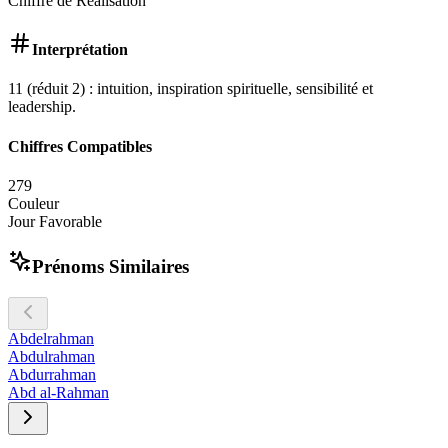
Chiffre de Réalisation
Interprétation
11 (réduit 2) : intuition, inspiration spirituelle, sensibilité et
leadership.
Chiffres Compatibles
2
7
9
Couleur
Jour Favorable
Prénoms Similaires
Abdelrahman
Abdulrahman
Abdurrahman
Abd al-Rahman