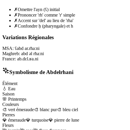
✗
Omettre l'ayn (ʕ) initial
✗
Prononcer 'rh' comme 'r' simple
✗
Accent sur 'del' au lieu de 'rha'
✗
Confondre ḥ (pharyngale) et h
Variations Régionales
MSA
:
ʕabd ar.rħaːni
Maghreb
:
abd əl rħaːni
France
:
ab.dɛl.ʁa.ni
Symbolisme de
Abdelrhani
Élément
💧
Eau
Saison
🌸
Printemps
Couleurs
🎨
vert émeraude
🎨
blanc pur
🎨
bleu ciel
Pierres
💎
émeraude
💎
turquoise
💎
pierre de lune
Fleurs