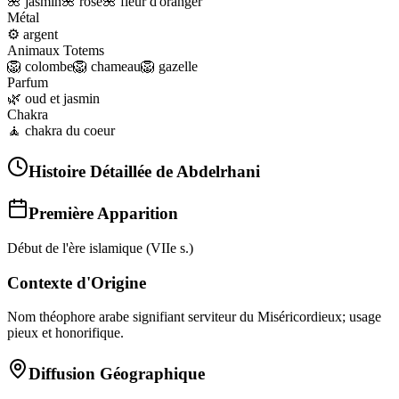
🌺
jasmin
🌺
rose
🌺
fleur d'oranger
Métal
⚙️
argent
Animaux Totems
🦁
colombe
🦁
chameau
🦁
gazelle
Parfum
🌿
oud et jasmin
Chakra
🧘
chakra du coeur
Histoire Détaillée de
Abdelrhani
Première Apparition
Début de l'ère islamique (VIIe s.)
Contexte d'Origine
Nom théophore arabe signifiant serviteur du Miséricordieux; usage
pieux et honorifique.
Diffusion Géographique