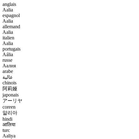
anglais
Aalia
espagnol
Aalia
allemand
Aalia
italien
Aalia
portugais
Aália
russe
Аалия
arabe
عالية
chinois
阿莉娅
japonais
アーリヤ
coreen
알리아
hindi
आलिया
turc
Aaliya