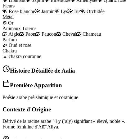
💎
Diamant
💎
Saphir
💎
Émeraude
💎
Améthyste
💎
Quartz rose
Fleurs
🌺
Rose blanche
🌺
Jasmin
🌺
Lys
🌺
Iris
🌺
Orchidée
Métal
⚙️
Or
Animaux Totems
🦁
Aigle
🦁
Paon
🦁
Faucon
🦁
Cheval
🦁
Chameau
Parfum
🌿
Oud et rose
Chakra
🧘
chakra couronne
Histoire Détaillée de
Aalia
Première Apparition
Poésie arabe préislamique et coranique
Contexte d'Origine
Dérivé de la racine arabe ʿ-l-y (ʿaly) signifiant « élevé, noble ».
Forme féminine d'Alī/ʿAliya.