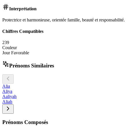
Interprétation
Protectrice et harmonieuse, orientée famille, beauté et responsabilité.
Chiffres Compatibles
2
3
9
Couleur
Jour Favorable
Prénoms Similaires
Alia
Aliya
Aaliyah
Aliah
Prénoms Composés