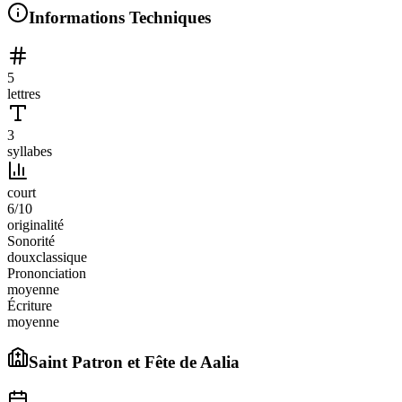
Informations Techniques
5
lettres
3
syllabes
court
6
/10
originalité
Sonorité
doux
classique
Prononciation
moyenne
Écriture
moyenne
Saint Patron et Fête de
Aalia