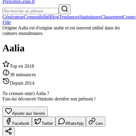
PrenomsGenie.fr
Générateur
Compatibilité
Blog
Tendances
Statistiques
Classement
Conne
Fille
Origine
Aalia est d'origine arabe et est souvent utilisé dans les
cultures musulmanes.
Aalia
Top en
2018
38
naissances
Depuis
2014
Tu connais un(e)
Aalia
?
Fais-lui découvrir l'histoire derrière son prénom !
Ajouter aux favoris
Facebook
Twitter
WhatsApp
Lien