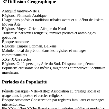
Diffusion Géographique
Antiquité tardive–VIIe s.
Régions:
Péninsule Arabique
Usage dans poésie et traditions tribales avant et au début de l'islam.
Moyen Âge
Régions:
Moyen-Orient, Afrique du Nord
Transmise par textes religieux, familles pieuses et anthologies
poétiques.
Époque ottomane
Régions:
Empire Ottoman, Balkans
Maintien local du prénom dans les registres et mariages
communautaires.
XXe–XXIe siècles
Régions:
Golfe persique, Asie du Sud, Diaspora européenne
Popularité croissante via médias, migrations et renouveau identitaire
musulman.
Périodes de Popularité
Période classique (VIIe–XIIIe)
:
Association au prestige social et
usage dans la poésie et cercles religieux.
Époque ottomane
:
Conservation par registres familiaux et mariages
interrégionaux.
Fin XXe–début XXIe
:
Renaissance identitaire, médias et mode des