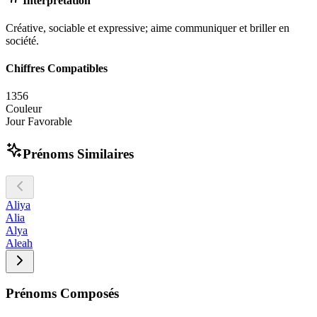
Interprétation
Créative, sociable et expressive; aime communiquer et briller en
société.
Chiffres Compatibles
1
3
5
6
Couleur
Jour Favorable
Prénoms Similaires
Aliya
Alia
Alya
Aleah
Prénoms Composés