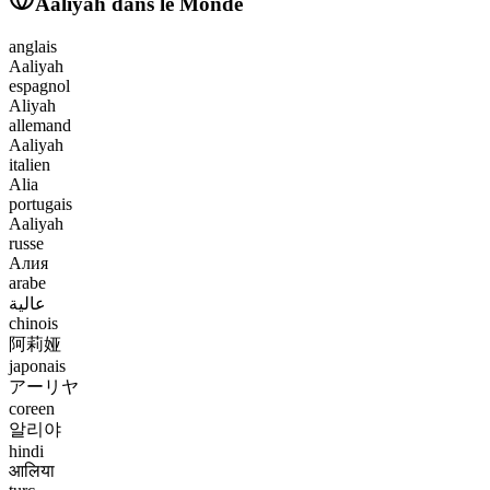
Aaliyah
dans le Monde
anglais
Aaliyah
espagnol
Aliyah
allemand
Aaliyah
italien
Alia
portugais
Aaliyah
russe
Алия
arabe
عالية
chinois
阿莉娅
japonais
アーリヤ
coreen
알리야
hindi
आलिया