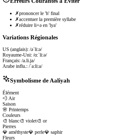
Erreurs Courantes à Éviter
✗
prononcer le 'h' final
✗
accentuer la première syllabe
✗
réduire li+ə en 'lya'
Variations Régionales
US (anglais)
:
/əˈliːə/
Royaume-Uni
:
/ɑːˈliːə/
Français
:
/a.li.ja/
Arabe influ.
:
/ˈaːliːa/
Symbolisme de
Aaliyah
Élément
💨
Air
Saison
🌸
Printemps
Couleurs
🎨
blanc
🎨
violet
🎨
or
Pierres
💎
améthyste
💎
perle
💎
saphir
Fleurs