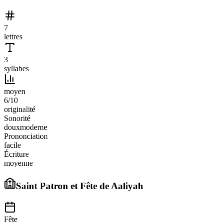
7
lettres
3
syllabes
moyen
6
/10
originalité
Sonorité
doux
moderne
Prononciation
facile
Écriture
moyenne
Saint Patron et Fête de
Aaliyah
Fête