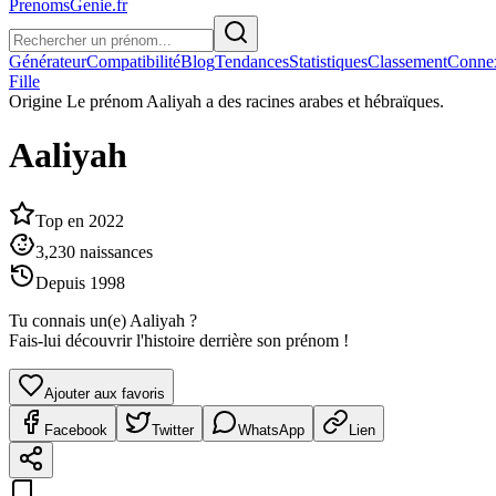
PrenomsGenie.fr
Générateur
Compatibilité
Blog
Tendances
Statistiques
Classement
Conne
Fille
Origine
Le prénom Aaliyah a des racines arabes et hébraïques.
Aaliyah
Top en
2022
3,230
naissances
Depuis
1998
Tu connais un(e)
Aaliyah
?
Fais-lui découvrir l'histoire derrière son prénom !
Ajouter aux favoris
Facebook
Twitter
WhatsApp
Lien