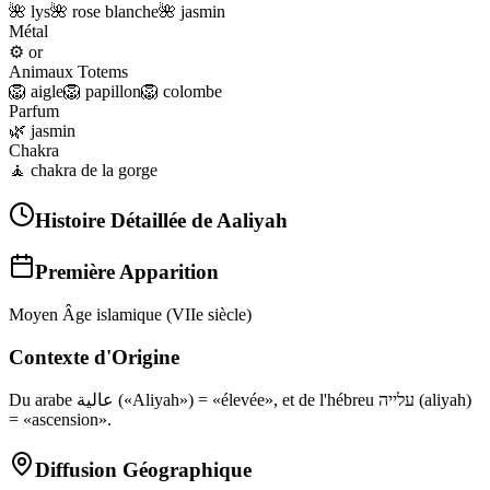
🌺
lys
🌺
rose blanche
🌺
jasmin
Métal
⚙️
or
Animaux Totems
🦁
aigle
🦁
papillon
🦁
colombe
Parfum
🌿
jasmin
Chakra
🧘
chakra de la gorge
Histoire Détaillée de
Aaliyah
Première Apparition
Moyen Âge islamique (VIIe siècle)
Contexte d'Origine
Du arabe عالية («Aliyah») = «élevée», et de l'hébreu עלייה (aliyah)
= «ascension».
Diffusion Géographique