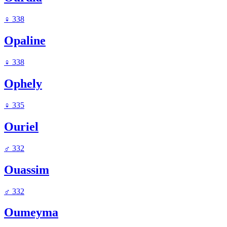
♀
338
Opaline
♀
338
Ophely
♀
335
Ouriel
♂
332
Ouassim
♂
332
Oumeyma