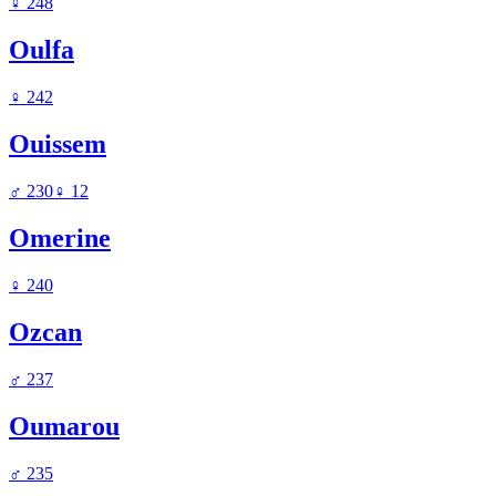
♀
248
Oulfa
♀
242
Ouissem
♂
230
♀
12
Omerine
♀
240
Ozcan
♂
237
Oumarou
♂
235