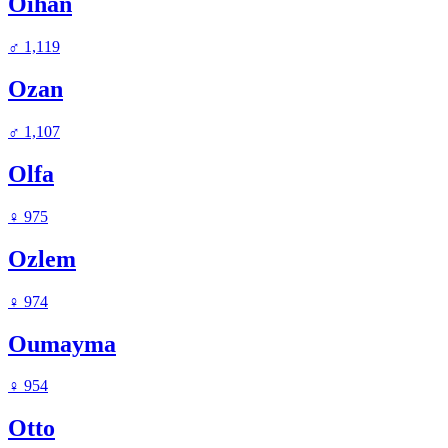
Oihan
♂
1,119
Ozan
♂
1,107
Olfa
♀
975
Ozlem
♀
974
Oumayma
♀
954
Otto