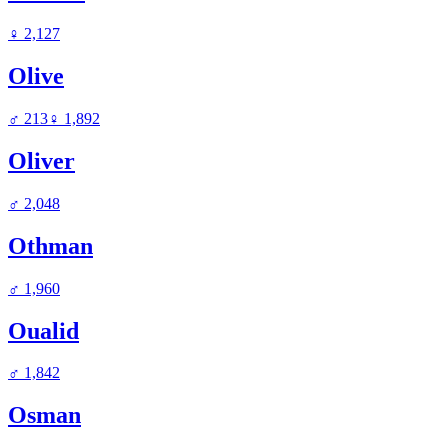
♀
2,127
Olive
♂
213
♀
1,892
Oliver
♂
2,048
Othman
♂
1,960
Oualid
♂
1,842
Osman