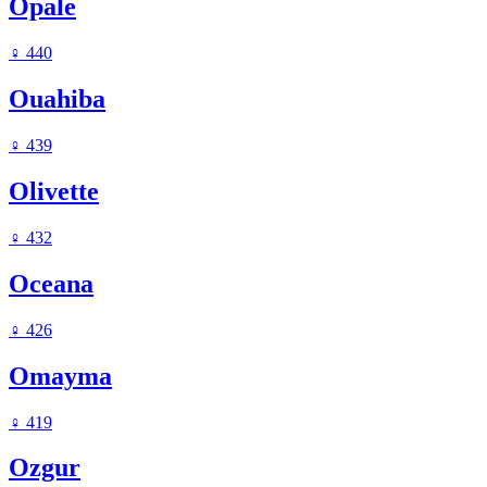
Opale
♀
440
Ouahiba
♀
439
Olivette
♀
432
Oceana
♀
426
Omayma
♀
419
Ozgur