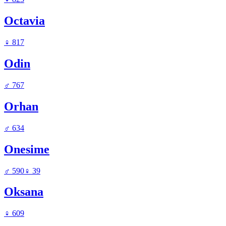
Octavia
♀
817
Odin
♂
767
Orhan
♂
634
Onesime
♂
590
♀
39
Oksana
♀
609