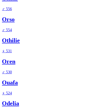
♂
556
Orso
♂
554
Othilie
♀
531
Oren
♂
530
Ouafa
♀
524
Odelia