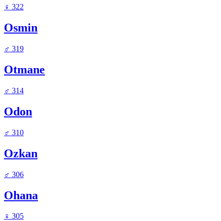
♀
322
Osmin
♂
319
Otmane
♂
314
Odon
♂
310
Ozkan
♂
306
Ohana
♀
305