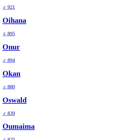
♂
921
Oihana
♀
895
Onur
♂
894
Okan
♂
880
Oswald
♂
839
Oumaima
♀
825