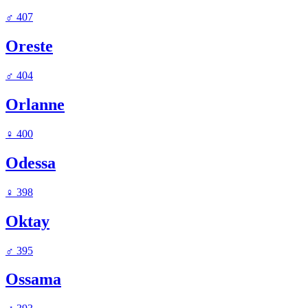
♂
407
Oreste
♂
404
Orlanne
♀
400
Odessa
♀
398
Oktay
♂
395
Ossama