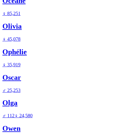
Océane
♀
85,251
Olivia
♀
45,078
Ophélie
♀
35,919
Oscar
♂
25,253
Olga
♂
112
♀
24,580
Owen