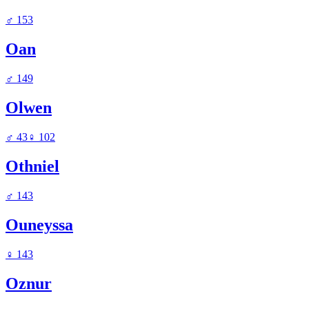
♂
153
Oan
♂
149
Olwen
♂
43
♀
102
Othniel
♂
143
Ouneyssa
♀
143
Oznur