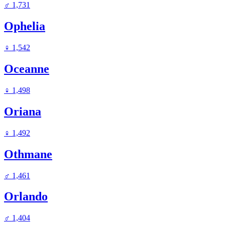
♂
1,731
Ophelia
♀
1,542
Oceanne
♀
1,498
Oriana
♀
1,492
Othmane
♂
1,461
Orlando
♂
1,404