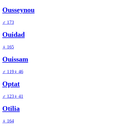
Ousseynou
♂
173
Ouidad
♀
165
Ouissam
♂
119
♀
46
Optat
♂
123
♀
41
Otilia
♀
164