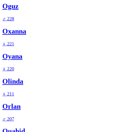
Oguz
♂
228
Oxanna
♀
221
Oyana
♀
220
Olinda
♀
211
Orlan
♂
207
Ouahid