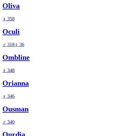
Oliva
♀
358
Oculi
♂
318
♀
36
Ombline
♀
348
Orianna
♀
346
Ousman
♂
340
Ourdia