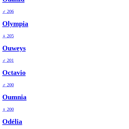
♂
206
Olympia
♀
205
Ouweys
♂
201
Octavio
♂
200
Oumnia
♀
200
Odélia