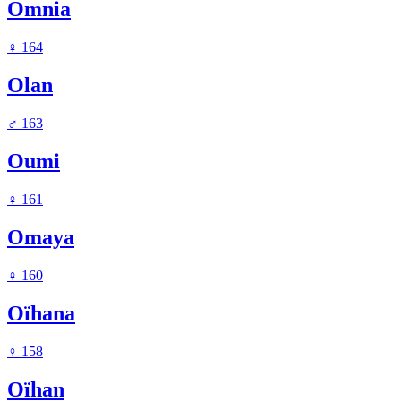
Omnia
♀
164
Olan
♂
163
Oumi
♀
161
Omaya
♀
160
Oïhana
♀
158
Oïhan