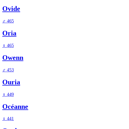
Ovide
♂
465
Oria
♀
465
Owenn
♂
453
Ouria
♀
449
Océanne
♀
441