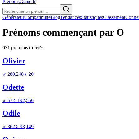
PrenomsGenie.fr
Générateur
Compatibilité
Blog
Tendances
Statistiques
Classement
Conne
Prénoms commençant par
O
631
prénom
s
trouvé
s
Olivier
♂
280,248
♀
20
Odette
♂
57
♀
192,556
Odile
♂
362
♀
93,149