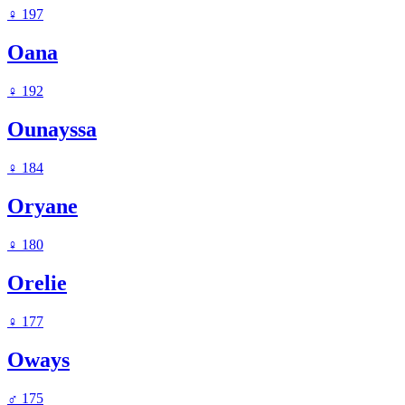
♀
197
Oana
♀
192
Ounayssa
♀
184
Oryane
♀
180
Orelie
♀
177
Oways
♂
175