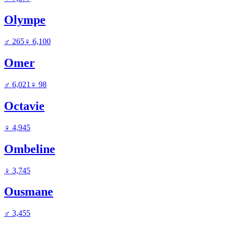
Olympe
♂
265
♀
6,100
Omer
♂
6,021
♀
98
Octavie
♀
4,945
Ombeline
♀
3,745
Ousmane
♂
3,455