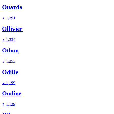
Ouarda
♀
1,391
Ollivier
♂
1,334
Othon
♂
1,253
Odille
♀
1,199
Ondine
♀
1,129