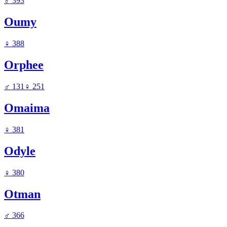
♂
393
Oumy
♀
388
Orphee
♂
131
♀
251
Omaima
♀
381
Odyle
♀
380
Otman
♂
366