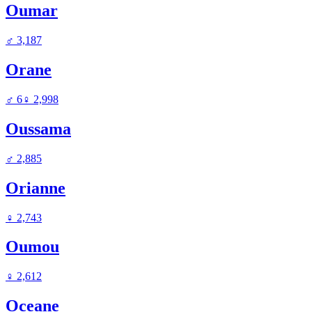
Oumar
♂
3,187
Orane
♂
6
♀
2,998
Oussama
♂
2,885
Orianne
♀
2,743
Oumou
♀
2,612
Oceane