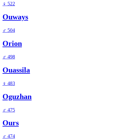
♀
522
Ouways
♂
504
Orion
♂
498
Ouassila
♀
483
Oguzhan
♂
475
Ours
♂
474