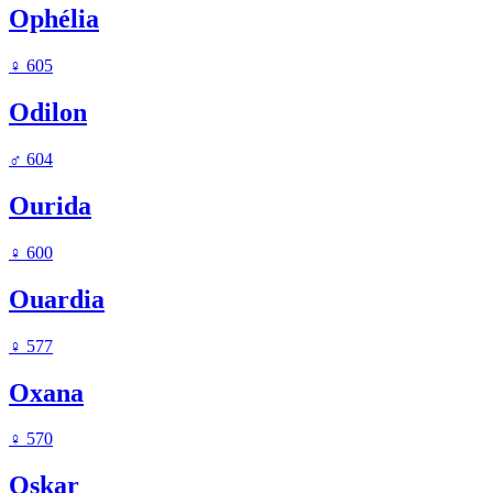
Ophélia
♀
605
Odilon
♂
604
Ourida
♀
600
Ouardia
♀
577
Oxana
♀
570
Oskar