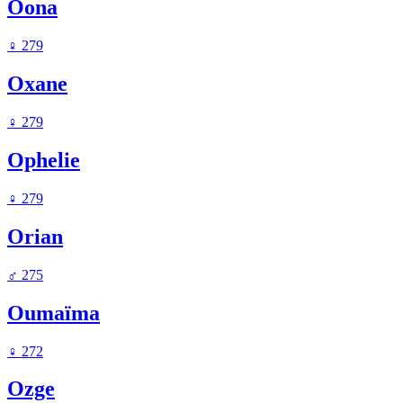
Oona
♀
279
Oxane
♀
279
Ophelie
♀
279
Orian
♂
275
Oumaïma
♀
272
Ozge