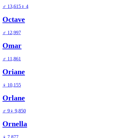
♂
13,615
♀
4
Octave
♂
12,997
Omar
♂
11,861
Oriane
♀
10,155
Orlane
♂
9
♀
9,850
Ornella
♀
7,877