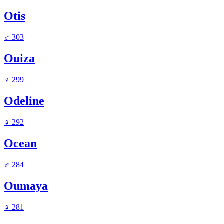
Otis
♂
303
Ouiza
♀
299
Odeline
♀
292
Ocean
♂
284
Oumaya
♀
281