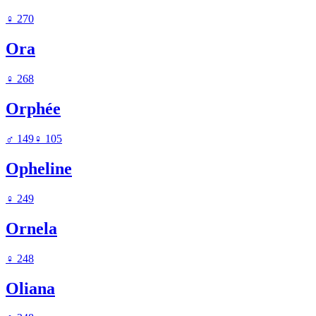
♀
270
Ora
♀
268
Orphée
♂
149
♀
105
Opheline
♀
249
Ornela
♀
248
Oliana