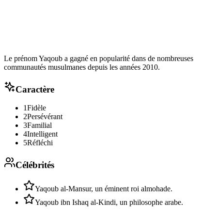
Le prénom Yaqoub a gagné en popularité dans de nombreuses
communautés musulmanes depuis les années 2010.
Caractère
1
Fidèle
2
Persévérant
3
Familial
4
Intelligent
5
Réfléchi
Célébrités
Yaqoub al-Mansur, un éminent roi almohade.
Yaqoub ibn Ishaq al-Kindi, un philosophe arabe.