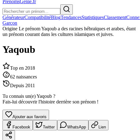
PrenomsGenie.fr
Générateur
Compatibilité
Blog
Tendances
Statistiques
Classement
Conne
Garçon
Origine
Le prénom Yaqoub a des racines hébraïques et arabes, étant
un prénom courant dans les cultures islamiques et juives.
Yaqoub
Top en
2018
62
naissances
Depuis
2011
Tu connais un(e)
Yaqoub
?
Fais-lui découvrir l'histoire derrière son prénom !
Ajouter aux favoris
Facebook
Twitter
WhatsApp
Lien