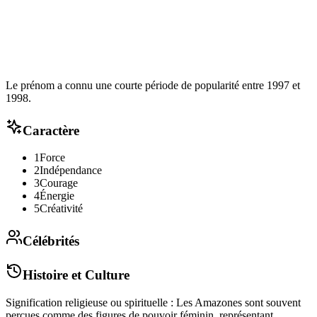
Le prénom a connu une courte période de popularité entre 1997 et
1998.
Caractère
1
Force
2
Indépendance
3
Courage
4
Énergie
5
Créativité
Célébrités
Histoire et Culture
Signification religieuse ou spirituelle : Les Amazones sont souvent
perçues comme des figures de pouvoir féminin, représentant