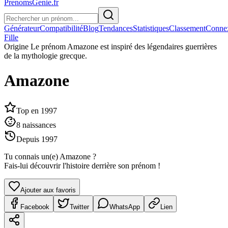
PrenomsGenie.fr
Générateur
Compatibilité
Blog
Tendances
Statistiques
Classement
Conne
Fille
Origine
Le prénom Amazone est inspiré des légendaires guerrières
de la mythologie grecque.
Amazone
Top en
1997
8
naissances
Depuis
1997
Tu connais un(e)
Amazone
?
Fais-lui découvrir l'histoire derrière son prénom !
Ajouter aux favoris
Facebook
Twitter
WhatsApp
Lien