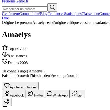
PrenomsGenie.fr
Générateur
Compatibilité
Blog
Tendances
Statistiques
Classement
Conne
Fille
Origine
Le prénom Amaelys est d'origine celtique et est une variante du
Amaelys
Top en
2009
8
naissances
Depuis
2008
Tu connais un(e)
Amaelys
?
Fais-lui découvrir l'histoire derrière son prénom !
Ajouter aux favoris
Facebook
Twitter
WhatsApp
Lien