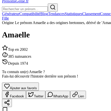
PrenomsGenie.fr
Générateur
Compatibilité
Blog
Tendances
Statistiques
Classement
Conne
Fille
Origine
Le prénom Amaelle a des origines bretonnes, dérivé de 'Amael',
Amaelle
Top en
2002
385
naissances
Depuis
1974
Tu connais un(e)
Amaelle
?
Fais-lui découvrir l'histoire derrière son prénom !
Ajouter aux favoris
Facebook
Twitter
WhatsApp
Lien