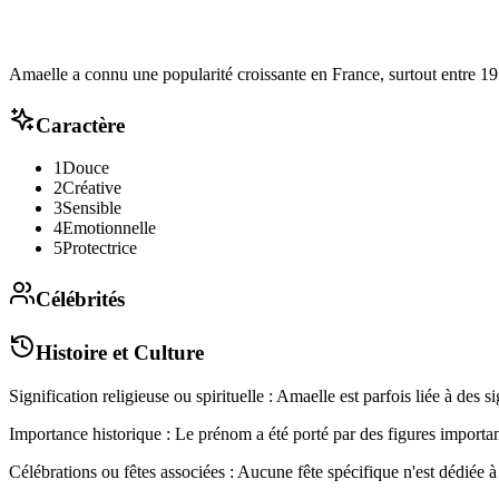
Amaelle a connu une popularité croissante en France, surtout entre 19
Caractère
1
Douce
2
Créative
3
Sensible
4
Emotionnelle
5
Protectrice
Célébrités
Histoire et Culture
Signification religieuse ou spirituelle : Amaelle est parfois liée à des s
Importance historique : Le prénom a été porté par des figures important
Célébrations ou fêtes associées : Aucune fête spécifique n'est dédiée à