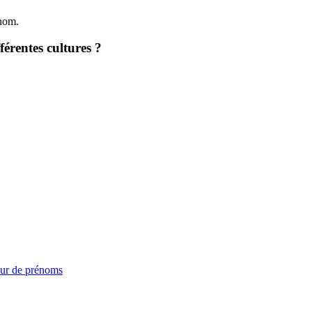
énom.
érentes cultures ?
ur de prénoms