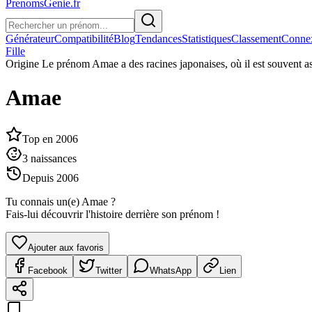
PrenomsGenie.fr
Générateur
Compatibilité
Blog
Tendances
Statistiques
Classement
Conne
Fille
Origine
Le prénom Amae a des racines japonaises, où il est souvent as
Amae
Top en
2006
3
naissances
Depuis
2006
Tu connais un(e)
Amae
?
Fais-lui découvrir l'histoire derrière son prénom !
Ajouter aux favoris
Facebook
Twitter
WhatsApp
Lien