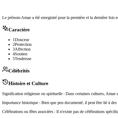
Le prénom Amae a été enregistré pour la première et la dernière fois e
Caractère
1
Douceur
2
Protection
3
Affection
4
Soutien
5
Tendresse
Célébrités
Histoire et Culture
Signification religieuse ou spirituelle : Dans certaines cultures, Amae 
Importance historique : Bien que peu documenté, il peut être lié à des t
Célébrations ou fêtes associées : Il n'existe pas de célébrations spéci