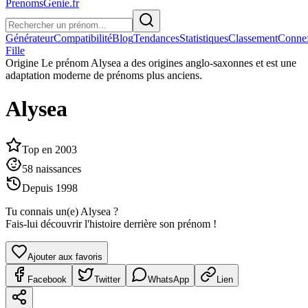
PrenomsGenie.fr
Générateur
Compatibilité
Blog
Tendances
Statistiques
Classement
Conne
Fille
Origine
Le prénom Alysea a des origines anglo-saxonnes et est une
adaptation moderne de prénoms plus anciens.
Alysea
Top en
2003
58
naissances
Depuis
1998
Tu connais un(e)
Alysea
?
Fais-lui découvrir l'histoire derrière son prénom !
Ajouter aux favoris
Facebook
Twitter
WhatsApp
Lien