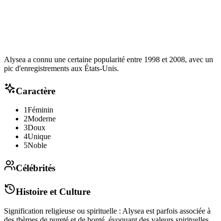
Alysea a connu une certaine popularité entre 1998 et 2008, avec un
pic d'enregistrements aux États-Unis.
Caractère
1
Féminin
2
Moderne
3
Doux
4
Unique
5
Noble
Célébrités
Histoire et Culture
Signification religieuse ou spirituelle : Alysea est parfois associée à
des thèmes de pureté et de bonté, évoquant des valeurs spirituelles.