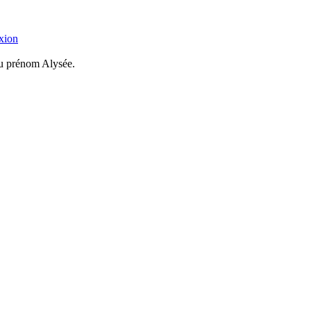
xion
du prénom Alysée.