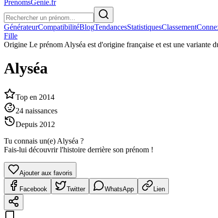
PrenomsGenie.fr
Générateur
Compatibilité
Blog
Tendances
Statistiques
Classement
Conne
Fille
Origine
Le prénom Alyséa est d'origine française et est une variante 
Alyséa
Top en
2014
24
naissances
Depuis
2012
Tu connais un(e)
Alyséa
?
Fais-lui découvrir l'histoire derrière son prénom !
Ajouter aux favoris
Facebook
Twitter
WhatsApp
Lien