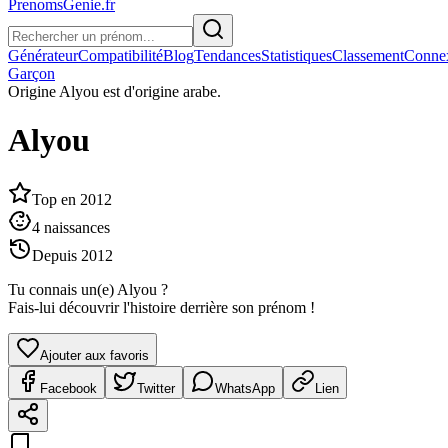
PrenomsGenie.fr
Générateur
Compatibilité
Blog
Tendances
Statistiques
Classement
Conne
Garçon
Origine
Alyou est d'origine arabe.
Alyou
Top en
2012
4
naissances
Depuis
2012
Tu connais un(e)
Alyou
?
Fais-lui découvrir l'histoire derrière son prénom !
Ajouter aux favoris
Facebook
Twitter
WhatsApp
Lien