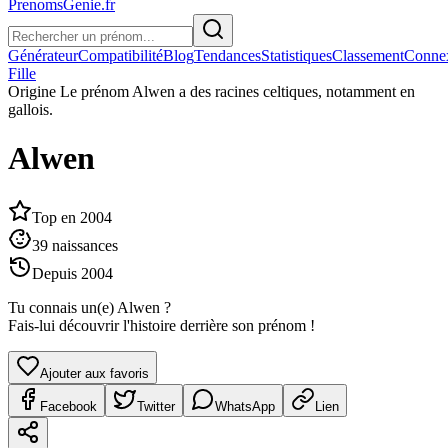
PrenomsGenie.fr
Générateur
Compatibilité
Blog
Tendances
Statistiques
Classement
Conne
Fille
Origine
Le prénom Alwen a des racines celtiques, notamment en
gallois.
Alwen
Top en
2004
39
naissances
Depuis
2004
Tu connais un(e)
Alwen
?
Fais-lui découvrir l'histoire derrière son prénom !
Ajouter aux favoris
Facebook
Twitter
WhatsApp
Lien