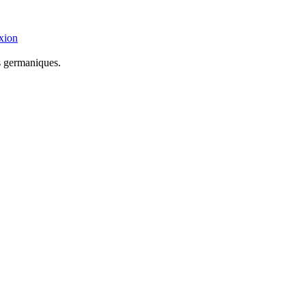
xion
s germaniques.