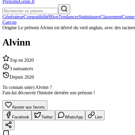
PrenomsGenie.fr
Générateur
Compatibilité
Blog
Tendances
Statistiques
Classement
Conne
Garçon
Origine
Le prénom Alvinn est dérivé du vieil anglais, avec des racine
Alvinn
Top en
2020
3
naissances
Depuis
2020
Tu connais un(e)
Alvinn
?
Fais-lui découvrir l'histoire derrière son prénom !
Ajouter aux favoris
Facebook
Twitter
WhatsApp
Lien