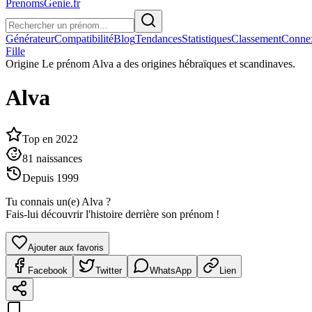
PrenomsGenie.fr
Générateur
Compatibilité
Blog
Tendances
Statistiques
Classement
Conne
Fille
Origine
Le prénom Alva a des origines hébraïques et scandinaves.
Alva
Top en
2022
81
naissances
Depuis
1999
Tu connais un(e)
Alva
?
Fais-lui découvrir l'histoire derrière son prénom !
Ajouter aux favoris
Facebook
Twitter
WhatsApp
Lien