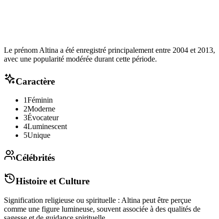
Le prénom Altina a été enregistré principalement entre 2004 et 2013,
avec une popularité modérée durant cette période.
Caractère
1
Féminin
2
Moderne
3
Évocateur
4
Luminescent
5
Unique
Célébrités
Histoire et Culture
Signification religieuse ou spirituelle : Altina peut être perçue
comme une figure lumineuse, souvent associée à des qualités de
sagesse et de guidance spirituelle.