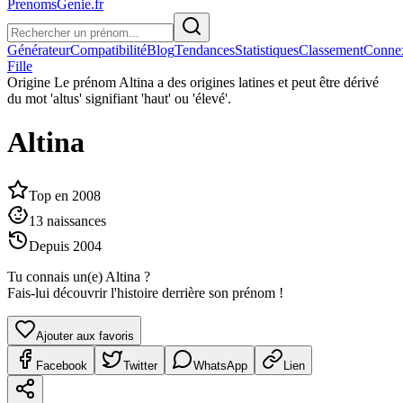
PrenomsGenie.fr
Générateur
Compatibilité
Blog
Tendances
Statistiques
Classement
Conne
Fille
Origine
Le prénom Altina a des origines latines et peut être dérivé
du mot 'altus' signifiant 'haut' ou 'élevé'.
Altina
Top en
2008
13
naissances
Depuis
2004
Tu connais un(e)
Altina
?
Fais-lui découvrir l'histoire derrière son prénom !
Ajouter aux favoris
Facebook
Twitter
WhatsApp
Lien