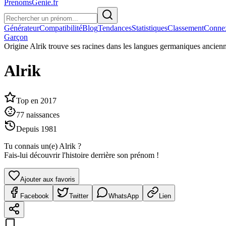
PrenomsGenie.fr
Générateur
Compatibilité
Blog
Tendances
Statistiques
Classement
Conne
Garçon
Origine
Alrik trouve ses racines dans les langues germaniques anciennes
Alrik
Top en
2017
77
naissances
Depuis
1981
Tu connais un(e)
Alrik
?
Fais-lui découvrir l'histoire derrière son prénom !
Ajouter aux favoris
Facebook
Twitter
WhatsApp
Lien