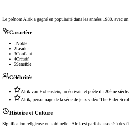
Le prénom Alrik a gagné en popularité dans les années 1980, avec un 
Caractère
1
Noble
2
Leader
3
Confiant
4
Créatif
5
Sensible
Célébrités
Alrik von Hohenstein, un écrivain et poète du 20ème siècle
Alrik, personnage de la série de jeux vidéo 'The Elder Scroll
Histoire et Culture
Signification religieuse ou spirituelle : Alrik est parfois associé à de