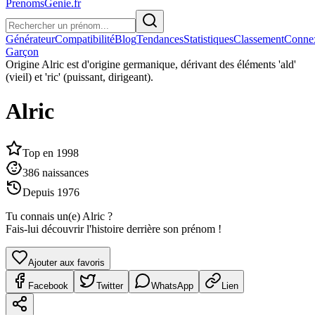
PrenomsGenie.fr
Générateur
Compatibilité
Blog
Tendances
Statistiques
Classement
Conne
Garçon
Origine
Alric est d'origine germanique, dérivant des éléments 'ald'
(vieil) et 'ric' (puissant, dirigeant).
Alric
Top en
1998
386
naissances
Depuis
1976
Tu connais un(e)
Alric
?
Fais-lui découvrir l'histoire derrière son prénom !
Ajouter aux favoris
Facebook
Twitter
WhatsApp
Lien