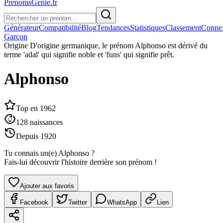
PrenomsGenie.fr
Générateur
Compatibilité
Blog
Tendances
Statistiques
Classement
Conne
Garçon
Origine
D'origine germanique, le prénom Alphonso est dérivé du
terme 'adal' qui signifie noble et 'funs' qui signifie prêt.
Alphonso
Top en
1962
128
naissances
Depuis
1920
Tu connais un(e)
Alphonso
?
Fais-lui découvrir l'histoire derrière son prénom !
Ajouter aux favoris
Facebook
Twitter
WhatsApp
Lien