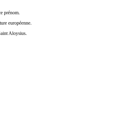
 ce prénom.
ulture européenne.
Saint Aloysius.