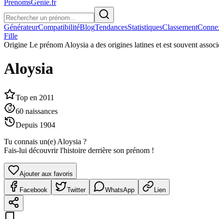
PrenomsGenie.fr
Générateur
Compatibilité
Blog
Tendances
Statistiques
Classement
Conne
Fille
Origine
Le prénom Aloysia a des origines latines et est souvent associé
Aloysia
Top en
2011
60
naissances
Depuis
1904
Tu connais un(e)
Aloysia
?
Fais-lui découvrir l'histoire derrière son prénom !
Ajouter aux favoris
Facebook
Twitter
WhatsApp
Lien