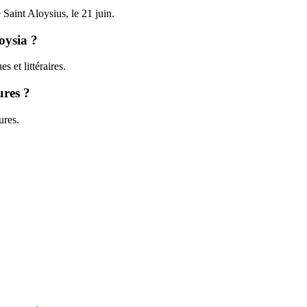
 Saint Aloysius, le 21 juin.
oysia ?
 et littéraires.
ures ?
ures.