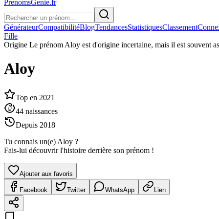
PrenomsGenie.fr
Générateur
Compatibilité
Blog
Tendances
Statistiques
Classement
Conne
Fille
Origine
Le prénom Aloy est d'origine incertaine, mais il est souvent as
Aloy
Top en
2021
44
naissances
Depuis
2018
Tu connais un(e)
Aloy
?
Fais-lui découvrir l'histoire derrière son prénom !
Ajouter aux favoris
Facebook
Twitter
WhatsApp
Lien