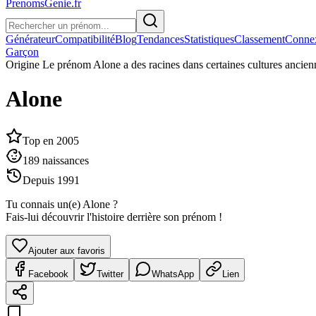
PrenomsGenie.fr
Générateur
Compatibilité
Blog
Tendances
Statistiques
Classement
Conne
Garçon
Origine
Le prénom Alone a des racines dans certaines cultures ancien
Alone
Top en
2005
189
naissances
Depuis
1991
Tu connais un(e)
Alone
?
Fais-lui découvrir l'histoire derrière son prénom !
Ajouter aux favoris
Facebook
Twitter
WhatsApp
Lien