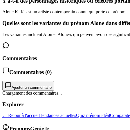
Y a-t-il des personnages historiques ou célèbres porta
Alone K. K. est un artiste contemporain connu qui porte ce prénom.
Quelles sont les variantes du prénom Alone dans différ
Les variantes incluent Alon et Alonea, qui peuvent avoir des significat
Commentaires
Commentaires (
0
)
Ajouter un commentaire
Chargement des commentaires...
Explorer
← Retour à l'accueil
Tendances actuelles
Quiz prénom idéal
Comparate
PrenomsGenie.fr