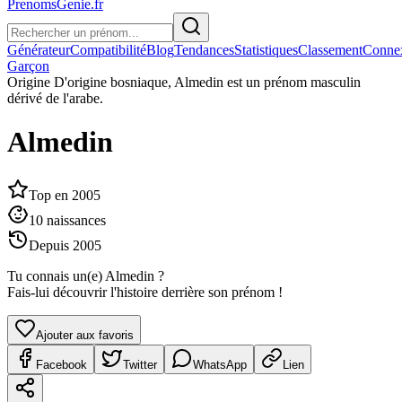
PrenomsGenie.fr
Générateur
Compatibilité
Blog
Tendances
Statistiques
Classement
Conne
Garçon
Origine
D'origine bosniaque, Almedin est un prénom masculin
dérivé de l'arabe.
Almedin
Top en
2005
10
naissances
Depuis
2005
Tu connais un(e)
Almedin
?
Fais-lui découvrir l'histoire derrière son prénom !
Ajouter aux favoris
Facebook
Twitter
WhatsApp
Lien