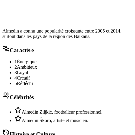
Almedin a connu une popularité croissante entre 2005 et 2014,
surtout dans les pays de la région des Balkans.
Caractère
1
Énergique
2
Ambitieux
3
Loyal
4
Créatif
5
Réfléchi
Célébrités
Almedin Ziljkić, footballeur professionnel.
Almedin Škoro, artiste et musicien.
Histoire et Culture