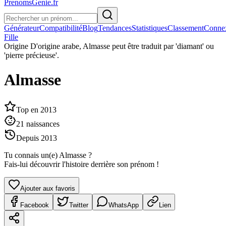
PrenomsGenie.fr
Générateur
Compatibilité
Blog
Tendances
Statistiques
Classement
Conne
Fille
Origine
D'origine arabe, Almasse peut être traduit par 'diamant' ou
'pierre précieuse'.
Almasse
Top en
2013
21
naissances
Depuis
2013
Tu connais un(e)
Almasse
?
Fais-lui découvrir l'histoire derrière son prénom !
Ajouter aux favoris
Facebook
Twitter
WhatsApp
Lien