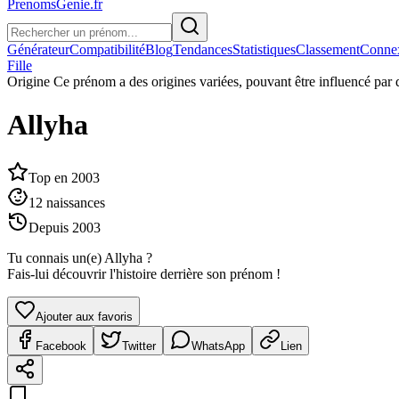
PrenomsGenie.fr
Générateur
Compatibilité
Blog
Tendances
Statistiques
Classement
Conne
Fille
Origine
Ce prénom a des origines variées, pouvant être influencé par d
Allyha
Top en
2003
12
naissances
Depuis
2003
Tu connais un(e)
Allyha
?
Fais-lui découvrir l'histoire derrière son prénom !
Ajouter aux favoris
Facebook
Twitter
WhatsApp
Lien