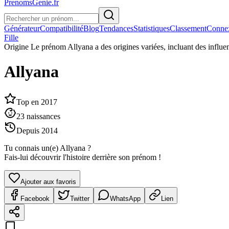
PrenomsGenie.fr
Générateur
Compatibilité
Blog
Tendances
Statistiques
Classement
Conne
Fille
Origine
Le prénom Allyana a des origines variées, incluant des influ
Allyana
Top en
2017
23
naissances
Depuis
2014
Tu connais un(e)
Allyana
?
Fais-lui découvrir l'histoire derrière son prénom !
Ajouter aux favoris
Facebook
Twitter
WhatsApp
Lien