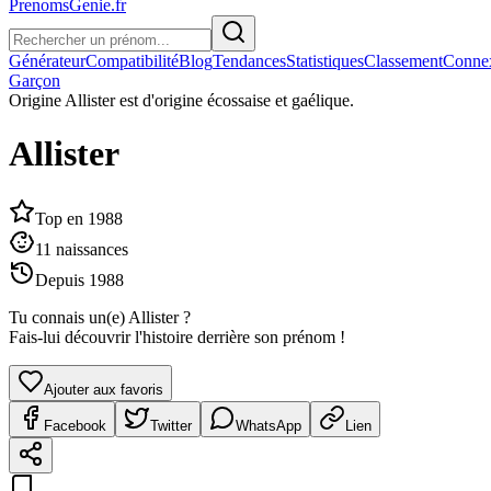
PrenomsGenie.fr
Générateur
Compatibilité
Blog
Tendances
Statistiques
Classement
Conne
Garçon
Origine
Allister est d'origine écossaise et gaélique.
Allister
Top en
1988
11
naissances
Depuis
1988
Tu connais un(e)
Allister
?
Fais-lui découvrir l'histoire derrière son prénom !
Ajouter aux favoris
Facebook
Twitter
WhatsApp
Lien