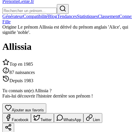
PrenomsGenie.fr
Générateur
Compatibilité
Blog
Tendances
Statistiques
Classement
Conne
Fille
Origine
Le prénom Allissia est dérivé du prénom anglais 'Alice', qui
signifie 'noble'.
Allissia
Top en
1985
87
naissances
Depuis
1983
Tu connais un(e)
Allissia
?
Fais-lui découvrir l'histoire derrière son prénom !
Ajouter aux favoris
Facebook
Twitter
WhatsApp
Lien