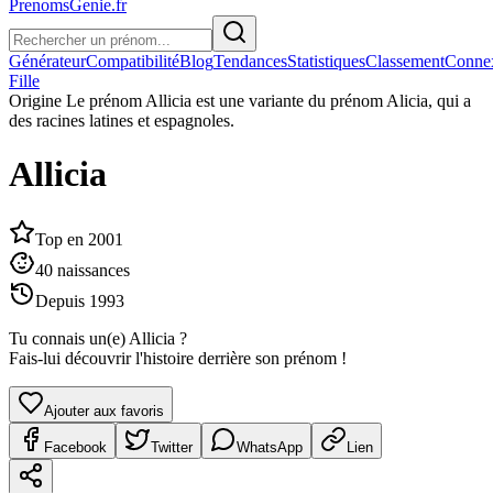
PrenomsGenie.fr
Générateur
Compatibilité
Blog
Tendances
Statistiques
Classement
Conne
Fille
Origine
Le prénom Allicia est une variante du prénom Alicia, qui a
des racines latines et espagnoles.
Allicia
Top en
2001
40
naissances
Depuis
1993
Tu connais un(e)
Allicia
?
Fais-lui découvrir l'histoire derrière son prénom !
Ajouter aux favoris
Facebook
Twitter
WhatsApp
Lien