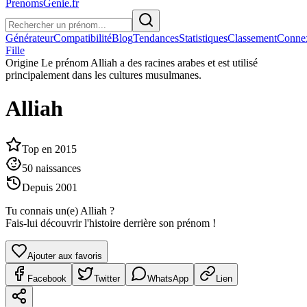
PrenomsGenie.fr
Générateur
Compatibilité
Blog
Tendances
Statistiques
Classement
Conne
Fille
Origine
Le prénom Alliah a des racines arabes et est utilisé
principalement dans les cultures musulmanes.
Alliah
Top en
2015
50
naissances
Depuis
2001
Tu connais un(e)
Alliah
?
Fais-lui découvrir l'histoire derrière son prénom !
Ajouter aux favoris
Facebook
Twitter
WhatsApp
Lien