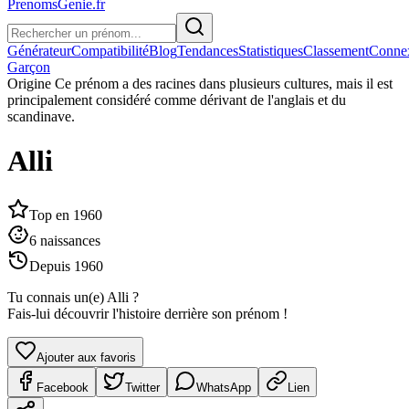
PrenomsGenie.fr
Générateur
Compatibilité
Blog
Tendances
Statistiques
Classement
Conne
Garçon
Origine
Ce prénom a des racines dans plusieurs cultures, mais il est
principalement considéré comme dérivant de l'anglais et du
scandinave.
Alli
Top en
1960
6
naissances
Depuis
1960
Tu connais un(e)
Alli
?
Fais-lui découvrir l'histoire derrière son prénom !
Ajouter aux favoris
Facebook
Twitter
WhatsApp
Lien