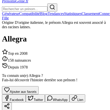
PrenomsGenie.fr
Générateur
Compatibilité
Blog
Tendances
Statistiques
Classement
Conne
Fille
Origine
D'origine italienne, le prénom Allegra est souvent associé à
des racines latines.
Allegra
Top en
2008
158
naissances
Depuis
1978
Tu connais un(e)
Allegra
?
Fais-lui découvrir l'histoire derrière son prénom !
Ajouter aux favoris
Facebook
Twitter
WhatsApp
Lien