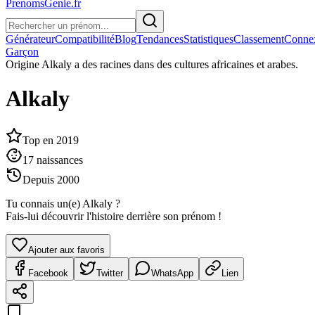
PrenomsGenie.fr
Générateur
Compatibilité
Blog
Tendances
Statistiques
Classement
Conne
Garçon
Origine
Alkaly a des racines dans des cultures africaines et arabes.
Alkaly
Top en
2019
17
naissances
Depuis
2000
Tu connais un(e)
Alkaly
?
Fais-lui découvrir l'histoire derrière son prénom !
Ajouter aux favoris
Facebook
Twitter
WhatsApp
Lien