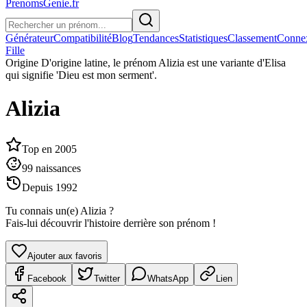
PrenomsGenie.fr
Générateur
Compatibilité
Blog
Tendances
Statistiques
Classement
Conne
Fille
Origine
D'origine latine, le prénom Alizia est une variante d'Elisa
qui signifie 'Dieu est mon serment'.
Alizia
Top en
2005
99
naissances
Depuis
1992
Tu connais un(e)
Alizia
?
Fais-lui découvrir l'histoire derrière son prénom !
Ajouter aux favoris
Facebook
Twitter
WhatsApp
Lien