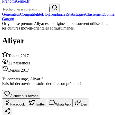
PrenomsGenie.fr
Générateur
Compatibilité
Blog
Tendances
Statistiques
Classement
Conne
Garçon
Origine
Le prénom Aliyar est d'origine arabe, souvent utilisé dans
les cultures moyen-orientales et musulmanes.
Aliyar
Top en
2017
22
naissances
Depuis
2017
Tu connais un(e)
Aliyar
?
Fais-lui découvrir l'histoire derrière son prénom !
Ajouter aux favoris
Facebook
Twitter
WhatsApp
Lien