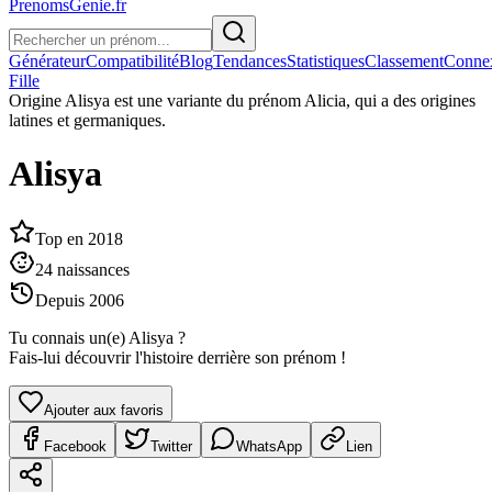
PrenomsGenie.fr
Générateur
Compatibilité
Blog
Tendances
Statistiques
Classement
Conne
Fille
Origine
Alisya est une variante du prénom Alicia, qui a des origines
latines et germaniques.
Alisya
Top en
2018
24
naissances
Depuis
2006
Tu connais un(e)
Alisya
?
Fais-lui découvrir l'histoire derrière son prénom !
Ajouter aux favoris
Facebook
Twitter
WhatsApp
Lien