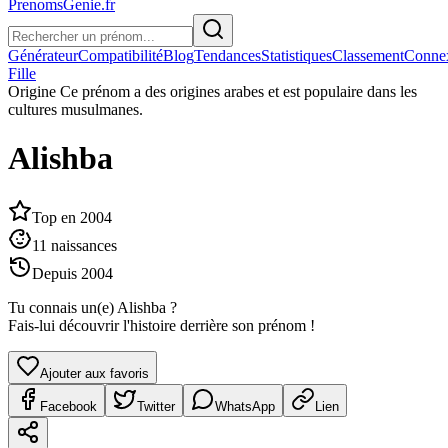
PrenomsGenie.fr
Générateur
Compatibilité
Blog
Tendances
Statistiques
Classement
Conne
Fille
Origine
Ce prénom a des origines arabes et est populaire dans les
cultures musulmanes.
Alishba
Top en
2004
11
naissances
Depuis
2004
Tu connais un(e)
Alishba
?
Fais-lui découvrir l'histoire derrière son prénom !
Ajouter aux favoris
Facebook
Twitter
WhatsApp
Lien