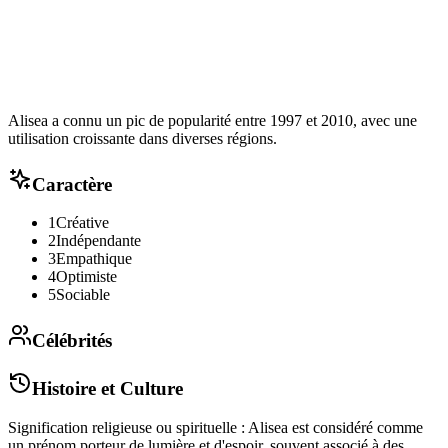
Alisea a connu un pic de popularité entre 1997 et 2010, avec une
utilisation croissante dans diverses régions.
Caractère
1
Créative
2
Indépendante
3
Empathique
4
Optimiste
5
Sociable
Célébrités
Histoire et Culture
Signification religieuse ou spirituelle : Alisea est considéré comme
un prénom porteur de lumière et d'espoir, souvent associé à des