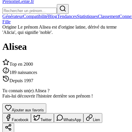
PrenomsGenie.fr
Générateur
Compatibilité
Blog
Tendances
Statistiques
Classement
Conne
Fille
Origine
Le prénom Alisea est d'origine latine, dérivé du terme
'Alicia', qui signifie 'noble'.
Alisea
Top en
2000
189
naissances
Depuis
1997
Tu connais un(e)
Alisea
?
Fais-lui découvrir l'histoire derrière son prénom !
Ajouter aux favoris
Facebook
Twitter
WhatsApp
Lien