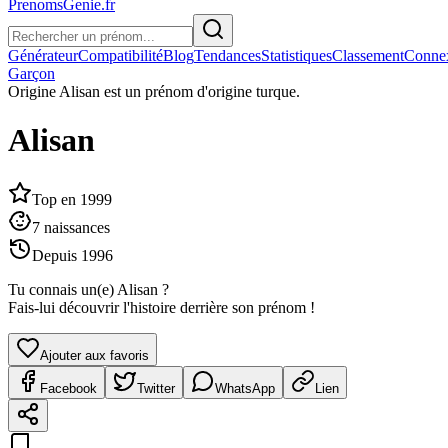
PrenomsGenie.fr
Générateur
Compatibilité
Blog
Tendances
Statistiques
Classement
Conne
Garçon
Origine
Alisan est un prénom d'origine turque.
Alisan
Top en
1999
7
naissances
Depuis
1996
Tu connais un(e)
Alisan
?
Fais-lui découvrir l'histoire derrière son prénom !
Ajouter aux favoris
Facebook
Twitter
WhatsApp
Lien