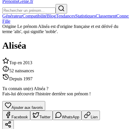
PrenomsGenie.fr
Générateur
Compatibilité
Blog
Tendances
Statistiques
Classement
Conne
Fille
Origine
Le prénom Aliséa est d'origine française et est dérivé du
terme 'alis', qui signifie 'noble'.
Aliséa
Top en
2013
52
naissances
Depuis
1997
Tu connais un(e)
Aliséa
?
Fais-lui découvrir l'histoire derrière son prénom !
Ajouter aux favoris
Facebook
Twitter
WhatsApp
Lien