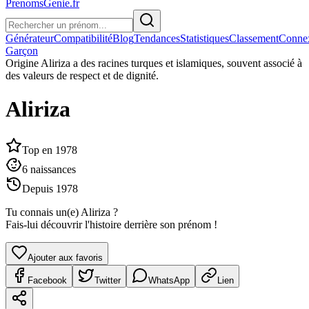
PrenomsGenie.fr
Générateur
Compatibilité
Blog
Tendances
Statistiques
Classement
Conne
Garçon
Origine
Aliriza a des racines turques et islamiques, souvent associé à
des valeurs de respect et de dignité.
Aliriza
Top en
1978
6
naissances
Depuis
1978
Tu connais un(e)
Aliriza
?
Fais-lui découvrir l'histoire derrière son prénom !
Ajouter aux favoris
Facebook
Twitter
WhatsApp
Lien