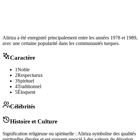
Aliriza a été enregistré principalement entre les années 1978 et 1989,
avec une certaine popularité dans les communautés turques.
Caractère
1
Noble
2
Respectueux
3
Spirituel
4
Traditionnel
5
Éloquent
Célébrités
Histoire et Culture
Signification religieuse ou spirituelle : Aliriza symbolise des qualités
spirituelles élevées et est souvent associé à des valeurs de dévotion