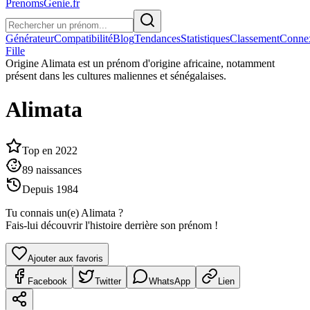
PrenomsGenie.fr
Générateur
Compatibilité
Blog
Tendances
Statistiques
Classement
Conne
Fille
Origine
Alimata est un prénom d'origine africaine, notamment
présent dans les cultures maliennes et sénégalaises.
Alimata
Top en
2022
89
naissances
Depuis
1984
Tu connais un(e)
Alimata
?
Fais-lui découvrir l'histoire derrière son prénom !
Ajouter aux favoris
Facebook
Twitter
WhatsApp
Lien